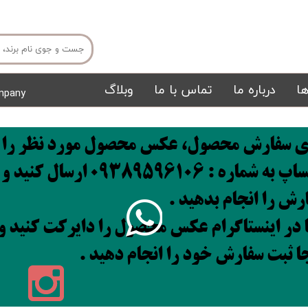
ا
درباره ما
تماس با ما
وبلاگ
mpany
میز ناهار خوری
میز تی وی
ی سفارش محصول، عکس محصول مورد نظر را 
واتساپ به شماره : 09389596106 ارسال 
رش را انجام بدهید .
ا در اینستاگرام عکس محصول را دایرکت کنید و
ا ثبت سفارش خود را انجام دهید .
تشک
تابلو