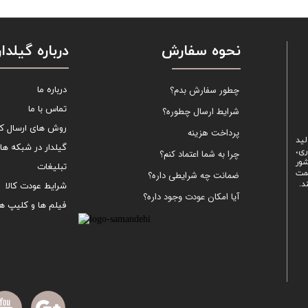
نحوه سفارش
درباره گیلدار
چطور سفارش بدم؟
درباره ما
تماس با ما
شرایط ارسال چطوره؟
روش های ارسال کال
پرداخت هزینه
لید
گیلدار در شبکه ها
ری،
چرا به شما اعتماد کنم؟
شور
تبلیغات
یمت
ضمانت چه شرایطی داره؟
د.
شرایط عودت کالا
آیا امکان عودت وجود داره؟
فیلم ها و کلیپ ها