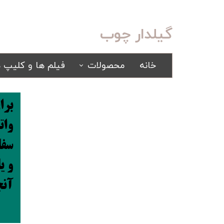
گیلدار چوب
خانه
محصولات
فیلم ها و کلیپ ه
سرویس خواب
مبلمان
برا
کلاسیک
کلاسیک
اسپرت
راحتی
سرویس خواب آینه ای
سفا
سرویس خواب سفید
و ی
یک نفره
آنج
سیسمونی
کمد و بوفه