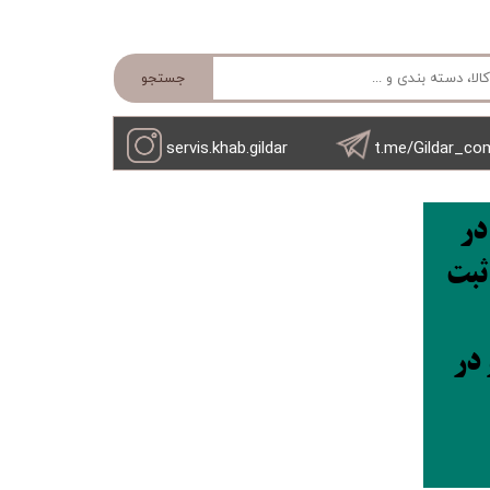
جستجو
servis.khab.gildar
t.me/Gildar_co
در
کنید و ثبت
 در