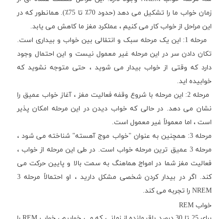
زمان خواب ما را تشکیل می دهد (حدود 70٪ تا 75٪). همانطور که در
این مراحل از خواب کار می کنیم ، عملکرد مغز ما کاهش می یابد.
مرحله 1: این یک مرحله سبک و انتقالی بین خواب و بیداری است.
تکان دادن سر در این مرحله غیر معمول نیست و این احتمال وجود
دارد که وقتی از خواب بیدار می شوید ، حتی متوجه نشوید که
خوابیده اید.
مرحله 2: این مرحله با شروع وقفه فعالیت مغز ، آغاز خواب عمیق را
نشان می دهد. در حالی که خواب دیدن در این مرحله امکان پذیر
است ، اما معمولاً غیر معمول است.
مرحله 3: همچنین به عنوان "خواب موج آهسته" شناخته می شود ،
مرحله 3 عمیق ترین مرحله خواب است. در طی این مرحله از خواب ،
فعالیت مغز شما در امواج هماهنگ به سمت بالا و پایین حرکت می
کند. اگر در بیدار کردن شخصی مشکل دارید ، او احتمالاً مرحله 3
NREM
را تجربه می کند.
خواب
REM
برای 25 تا 30 درصد باقیمانده از زمانی که می خوابیم ، خواب
REM
را