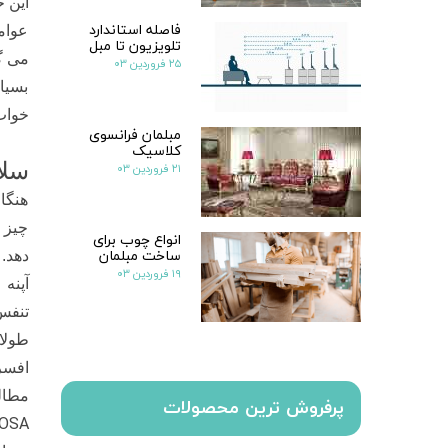
این 
فاصله استاندارد
عوام
تلویزیون تا مبل
می گ
۲۵ فروردین ۰۳
بسیا
خواب
مبلمان فرانسوی
کلاسیک
سلا
۲۱ فروردین ۰۳
هنگا
چیز ا
انواع چوب برای
ساخت مبلمان
دهد.
۱۹ فروردین ۰۳
آپنه 
تنفس
طولا
افسر
مطال
پرفروش ترین محصولات
OSA