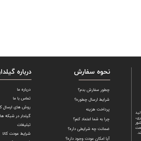
نحوه سفارش
درباره گیلدار
چطور سفارش بدم؟
درباره ما
تماس با ما
شرایط ارسال چطوره؟
روش های ارسال کال
پرداخت هزینه
لید
گیلدار در شبکه ها
ری،
چرا به شما اعتماد کنم؟
شور
تبلیغات
یمت
ضمانت چه شرایطی داره؟
د.
شرایط عودت کالا
آیا امکان عودت وجود داره؟