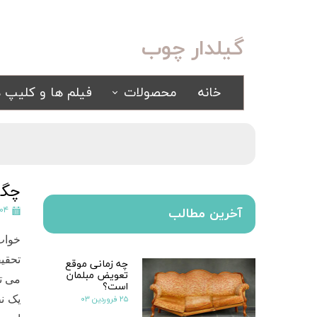
گیلدار چوب
خانه
محصولات
فیلم ها و کلیپ ه
سرویس خواب
مبلمان
کلاسیک
کلاسیک
اسپرت
راحتی
چگو
سرویس خواب آینه ای
۰۴ اسفند ۴۰۰
آخرین مطالب
سرویس خواب سفید
خواب 
یک نفره
تحقی
چه زمانی موقع
سیسمونی
تعویض مبلمان
کمد و بوفه
می تو
است؟
۲۵ فروردین ۰۳