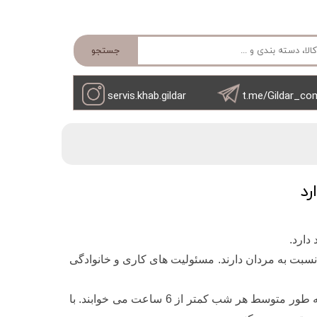
جستجو
servis.khab.gildar
t.me/Gildar_co
رد
دارد.
نسبت به مردان دارند. مسئولیت های کاری و خانوادگی
یک نظرسنجی در سال 2012 نشان داد که تقریباً یک سوم (29.2٪) مردان به طور متوسط ​​هر شب کمتر از 6 ساعت می خوابند. با