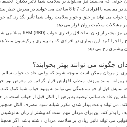
ن خوابی که می‌بینید نیز می‌تواند بر سلامت شما تأثیر بگذارد. تحق
سه با افرادی که 7 تا 8 ساعت می خوابند در معرض خطر بیشتری برای ناباروری قرار دارند.
د خواب می تواند بر خلق و خو و سلامت روان شما تأثیر بگذارد. کم خ
یر مشکلات سلامت روان قرار می دهد.
REM (RBD)
 نیز بیشتر از زنان به اختلال رفتاری خواب
مبتلا می شو
را اجرا کنید. این بیماری در افرادی که به بیماری پارکینسون مبتلا هس
ن بیشتری رخ می دهد.
ان چگونه می توانند بهتر بخوابند؟
ری از مردان ممکن است متوجه شوند که وقتی عادات خواب سالم را ا
 روزانه، مانند ورزش منظم، افزایش قرار گرفتن در معرض نور خو
 نمایش قبل از خواب، همگی می توانند به بهبود خواب شما کمک کنند.
مله این عادات سالم، توصیه به پرهیز از الکل قبل از خواب است. در
ند، می تواند باعث بیدار شدن مکرر شبانه شود. مصرف الکل همچنی
 را بدتر کند. این برای مردان مهم است که بیشتر از زنان به نوشیدن
وابی می تواند تاثیر زیادی بر سلامت مردان داشته باشد. اگر هم