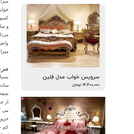
میزا
خوابند در مقای
کمبو
و سا
مردان
واضح 
میزا
مرد
سرویس خواب مدل فِلین
بسیا
۱۴,۴۰۰,۰۰۰ تومان
ساده
صفحه
از ج
می ک
خروپف
کم خ