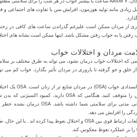
AASM 7
حال،
ساعت یا بیشتر خواب در هر شب را برای سلامتی مطلو
ل زیادی مانند تولید هورمون، افزایش سن یا تفاوت های اجتماعی و فر
ذارد.
ری از مردان ممکن است علیرغم گذراندن ساعت های کافی در رختخو
 رفتن یا به خواب رفتن مشکل باشد. اینها ممکن است نشانه های اختلا
مت مردان و اختلالات خواب
می که اختلالات خواب درمان نشود، می تواند به طرق مختلف بر سلامت 
ز خلق و خو گرفته تا باروری در مردان تأثیر بگذارد. خواب کم می تو
OSA
OSA
انسدادی خواب (
) در مردان شایع تر از زنان است.
یک اختل
OSA
 را متوقف کنید. هنگامی که
دارید، کمبود اکسیژنی که بدن 
OSA
نی مدتی برای سلامتی شما داشته باشد.
درمان نشده خطر بی
دگی را افزایش می دهد.
OSA
عات ارتباط قوی بین
و اختلال نعوظ پیدا کرده اند . با این حال،
را بر عملکرد نعوظ معکوس کند.