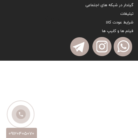
گیلدار در شبکه های اجتماعی
تبلیغات
sitemap
شرایط عودت کالا
فیلم ها و کلیپ ها
09120405070