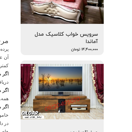
سرویس خواب کلاسیک مدل
مرح
آماندا
پرده 
۱۴,۴۰۰,۰۰۰ تومان
آن ع
کمتر 
اگر م
دریاف
اگر م
همه.
اگر م
خاموش
در دا
های ب