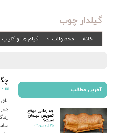
گیلدار چوب
خانه
محصولات
فیلم ها و کلیپ ه
سرویس خواب
مبلمان
کلاسیک
کلاسیک
اسپرت
راحتی
چگو
سرویس خواب آینه ای
۱۷ فروردین ۱۴۰۰
آخرین مطالب
سرویس خواب سفید
اتاق 
یک نفره
چیز ز
چه زمانی موقع
سیسمونی
تعویض مبلمان
کمد و بوفه
زندگی
است؟
۲۵ فروردین ۰۳
مناسب