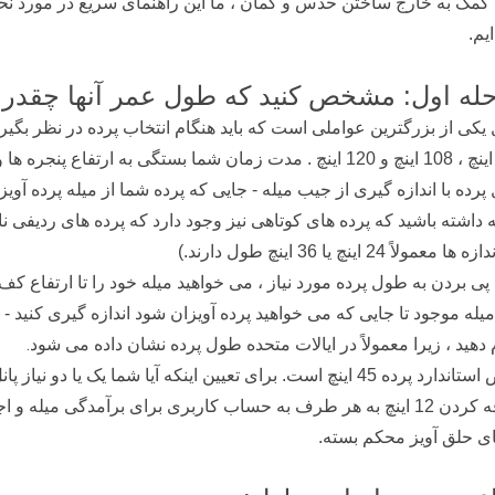
کمک به خارج ساختن حدس و گمان ، ما این راهنمای سریع در مورد نحوه 
ایم.
له اول: مشخص کنید که طول عمر آنها چقدر
، 95 اینچ ، 108 اینچ و 120 اینچ . مدت زمان شما بستگی به ا
رده با اندازه گیری از جیب میله - جایی که پرده شما از میله پرده آویز
 داشته باشید که پرده های کوتاهی نیز وجود دارد که پرده های ردیفی 
ا معمولاً 24 اینچ یا 36 اینچ طول دارند.)
پی بردن به طول پرده مورد نیاز ، می خواهید میله خود را تا ارتفاع کف
 میله موجود تا جایی که می خواهید پرده آویزان شود اندازه گیری کنید - ی
.
 دهید ، زیرا معمولاً در ایالات متحده طول پرده نشان داده می شود
عرض استاندارد پرده 45 اینچ است. برای تعیین اینکه آیا شما یک 
اضافه کردن 12 اینچ به هر طرف به حساب کاربری برای برآمدگی میله 
ای حلق آویز محکم بسته.