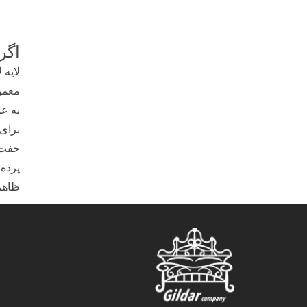
اگر
لایه 
معمول
به ع
برای 
جفت م
پرده 
ظاهر