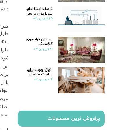
برای 
فاصله استاندارد
داده 
تلویزیون تا مبل
۲۵ فروردین ۰۳
مرح
مبلمان فرانسوی
کلاسیک
۲۱ فروردین ۰۳
طول پ
(توجه
این اندازه ه
انواع چوب برای
ساخت مبلمان
برای 
۱۹ فروردین ۰۳
یا از
انجام
به ج
پرفروش ترین محصولات