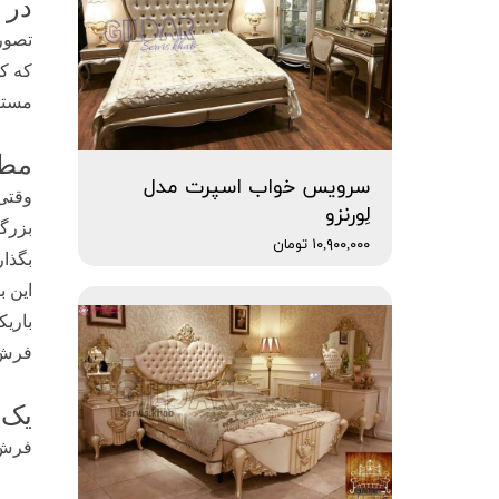
در 
تصور 
که ک
مستط
مطم
سرویس خواب اسپرت مدل
لِورنزو
۱۰,۹۰۰,۰۰۰ تومان
بگذار
فرش 
یک 
فرش و