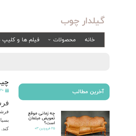
گیلدار چوب
خانه
محصولات
فیلم ها و کلیپ ه
سرویس خواب
مبلمان
کلاسیک
کلاسیک
اسپرت
راحتی
چید
سرویس خواب آینه ای
۲۰ اردیبهشت ۱۴۰۰
آخرین مطالب
سرویس خواب سفید
فرش
یک نفره
فرشی
چه زمانی موقع
سیسمونی
تعویض مبلمان
کمد و بوفه
بسیا
است؟
۲۵ فروردین ۰۳
کند. 