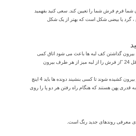
ن شما فرم فرش شما را تعیین کند. سعی کنید بفهمید
 گرد یا بیضی شکل است که بهتر از یک شکل
د
ل و عرض اتاق کم کنید. بیرون گذاشتن کف لبه ها باعث می شود اتاق کمی
بزرگتر به نظر برسد. هنگام قرار دادن فرش زیر میز ناهار خوری خود ، حداقل 24 "از فرش را از لبه میز از هر طرف بیرون
این باعث می شود که پایه های عقب صندلی ها روی فرش بمانند ، حتی اگر بیرون کشیده شوند تا کسی بنشیند دونده ها باید 4 اینچ
صل کنید که آنها به قدری پهن هستند که هنگام راه رفتن هر دو پا را روی
برای معرفی روندهای جدید رنگ است.