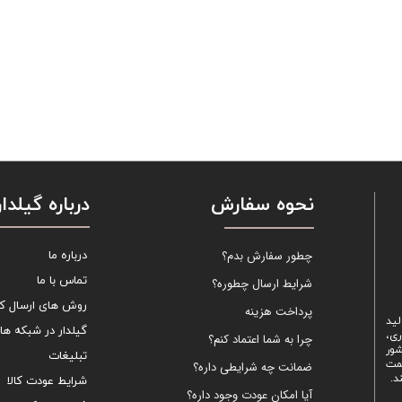
نحوه سفارش
درباره گیلدار
چطور سفارش بدم؟
درباره ما
تماس با ما
شرایط ارسال چطوره؟
روش های ارسال کال
پرداخت هزینه
لید
گیلدار در شبکه ها
ری،
چرا به شما اعتماد کنم؟
شور
تبلیغات
یمت
ضمانت چه شرایطی داره؟
د.
شرایط عودت کالا
آیا امکان عودت وجود داره؟