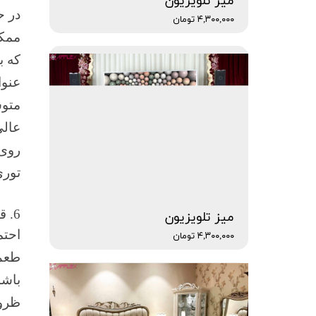
میز تلویزیون
در ح
۴,۳۰۰,۰۰۰ تومان
ممکن
که ب
عنوا
متو
عالی
روی 
توری
6. قطعات آرت دکو ایتالیایی را در سراسر آن اضافه کنید
میز تلویزیون
احتم
۴,۳۰۰,۰۰۰ تومان
طعم 
باشد
ظروف