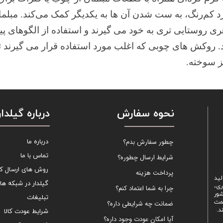
رد کم‌رنگ، به ست شدن آن ها به یکدیگر کمک می‌کند. مبلم
ی روستایی تری به خود می گیرند و استفاده از الگوهای پی
 روکش های چوبی که اغلب مورد استفاده قرار می گیرند تیر
 سوخته.
نحوه سفارش
درباره گیلدار
چطور سفارش بدم؟
درباره ما
تماس با ما
شرایط ارسال چطوره؟
روش های ارسال کال
پرداخت هزینه
لید
گیلدار در شبکه ها
ری،
چرا به شما اعتماد کنم؟
شور
تبلیغات
یمت
ضمانت چه شرایطی داره؟
د.
شرایط عودت کالا
آیا امکان عودت وجود داره؟