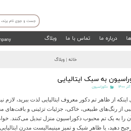
ا
درباره ما
تماس با ما
وبلاگ
mpany
میز ناهار خوری
میز تی وی
خانه |
وبلاگ
راسیون به سبک ایتالیایی
دکوراسیون
 اینکه از ظاهر تم دکور معروف ایتالیایی لذت ببرید، لازم ن
بی از رنگ‌های طبیعی، خاکی، جزئیات تزئینی و بافت‌های م
تشک
تابلو
ن را به یک تم محبوب دکوراسیون منزل تبدیل می‌کنند. خوا
رجیح دهید، یا ظاهر شیک و تمیز مینیمالیست مدرن ایتالیایی، م