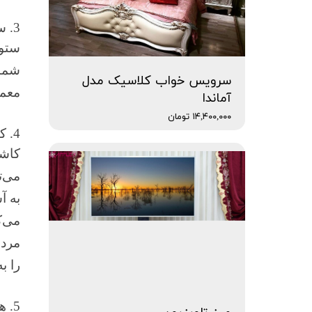
3. ستون های زیبا برای معماری ایتالیایی اضافه کنید
ستون
شما 
سرویس خواب کلاسیک مدل
معما
آماندا
۱۴,۴۰۰,۰۰۰ تومان
4. کاشی و سرامیک را به آشپزخانه و حمام خود اضافه کنید
کاشی
می‌ت
به آ
می‌ک
مردم
را ب
5. هنر دیوار