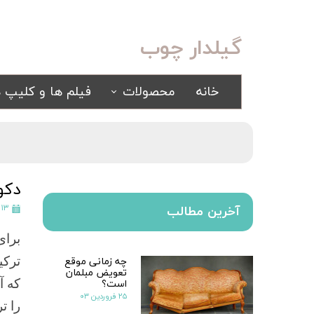
گیلدار چوب
خانه
محصولات
فیلم ها و کلیپ ه
سرویس خواب
مبلمان
کلاسیک
کلاسیک
اسپرت
راحتی
دکو
سرویس خواب آینه ای
۱۳ آذر ۱۴۰۰
آخرین مطالب
سرویس خواب سفید
برای
یک نفره
چه زمانی موقع
ترکی
سیسمونی
تعویض مبلمان
کمد و بوفه
است؟
که آ
۲۵ فروردین ۰۳
را ت