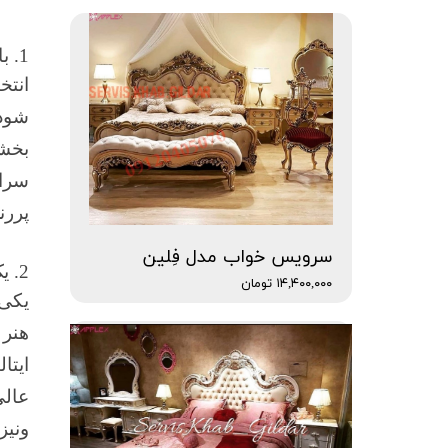
1. با یک پالت رنگ خنثی شروع کنید
انتخ
شود.
بخشد
سراس
پررن
سرویس خواب مدل فِلین
2. یک یا دو نقاشی دیواری اضافه کنید
۱۴,۴۰۰,۰۰۰ تومان
یکی 
هنر 
ایتا
عالی
ونیز