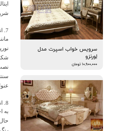
ایتا
شروع
7. انتخاب سبک ایتالیایی
مانن
نورپ
سرویس خواب اسپرت مدل
لِورنزو
شکل 
۱۰,۹۰۰,۰۰۰ تومان
نصب 
سنتی
عنوا
8. انتخاب مبلمان
به ا
حال 
رنگ 