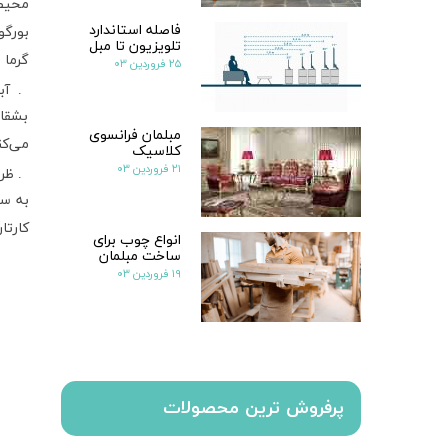
محیط 
فاصله استاندارد
بورگو
تلویزیون تا مبل
گرما 
۲۵ فروردین ۰۳
2. آبکاری طرح دار
بشقاب
مبلمان فرانسوی
می‌کن
کلاسیک
۲۱ فروردین ۰۳
3. ظروف شیشه ای شفاف
به سا
کارتا
انواع چوب برای
ساخت مبلمان
۱۹ فروردین ۰۳
پرفروش ترین محصولات