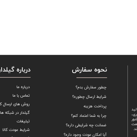
نحوه سفارش
درباره گیلدار
چطور سفارش بدم؟
درباره ما
تماس با ما
شرایط ارسال چطوره؟
روش های ارسال کال
پرداخت هزینه
لید
گیلدار در شبکه ها
ری،
چرا به شما اعتماد کنم؟
شور
تبلیغات
یمت
ضمانت چه شرایطی داره؟
د.
شرایط عودت کالا
آیا امکان عودت وجود داره؟