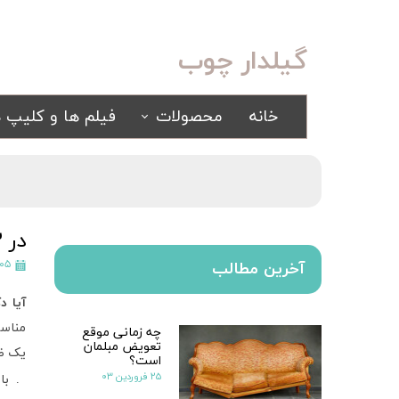
گیلدار چوب
خانه
محصولات
فیلم ها و کلیپ ه
سرویس خواب
مبلمان
کلاسیک
کلاسیک
اسپرت
راحتی
در 3 مرحله یک مکان مدرن ایجاد کنید
سرویس خواب آینه ای
۰۵ تیر ۴۰۱
آخرین مطالب
سرویس خواب سفید
آیا د
یک نفره
مناسب
چه زمانی موقع
سیسمونی
تعویض مبلمان
کمد و بوفه
یک ظا
است؟
۲۵ فروردین ۰۳
1. با رنگ های پر رنگ و لهجه های پیچیده شروع کنید