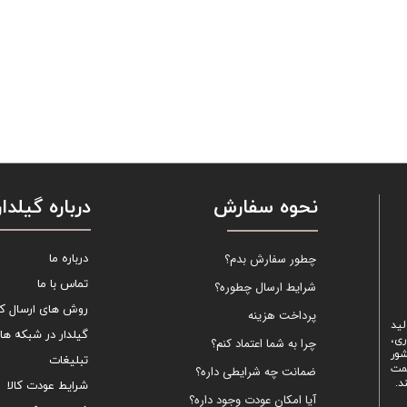
نحوه سفارش
درباره گیلدار
چطور سفارش بدم؟
درباره ما
تماس با ما
شرایط ارسال چطوره؟
روش های ارسال کال
پرداخت هزینه
لید
گیلدار در شبکه ها
ری،
چرا به شما اعتماد کنم؟
شور
تبلیغات
یمت
ضمانت چه شرایطی داره؟
د.
شرایط عودت کالا
آیا امکان عودت وجود داره؟