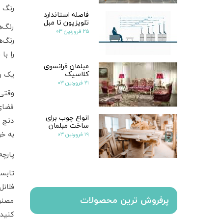
رنگ 
فاصله استاندارد
تلویزیون تا مبل
رنگ‌ه
۲۵ فروردین ۰۳
رنگ‌ه
را با
مبلمان فرانسوی
کلاسیک
یک رن
۲۱ فروردین ۰۳
وقتی 
فضای 
انواع چوب برای
دنج س
ساخت مبلمان
۱۹ فروردین ۰۳
به خو
پارچه
تابست
فلانل
پرفروش ترین محصولات
مصنوع
کنید.