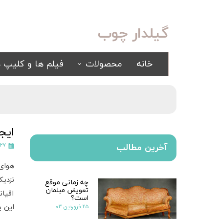
گیلدار چوب
خانه
محصولات
فیلم ها و کلیپ ه
سرویس خواب
مبلمان
کلاسیک
کلاسیک
اسپرت
راحتی
ایج
سرویس خواب آینه ای
۲۷ مهر ۴۰۱
آخرین مطالب
سرویس خواب سفید
هوای
یک نفره
نزدی
چه زمانی موقع
سیسمونی
تعویض مبلمان
کمد و بوفه
اقیان
است؟
۲۵ فروردین ۰۳
این ی