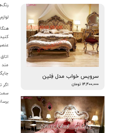
رنگ‌ه
لوازم
هنگام
کنید
عنصر 
اتاق 
مند ش
جایگز
سرویس خواب مدل فِلین
۱۴,۴۰۰,۰۰۰ تومان
اگر ت
سمت 
برسا