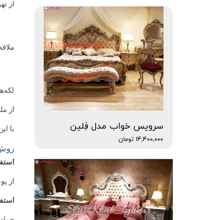
از ته
ملافه
لکه‌ه
از م
سرویس خواب مدل فِلین
با ای
۱۴,۴۰۰,۰۰۰ تومان
روش 
استف
از پو
استفا
حوله‌