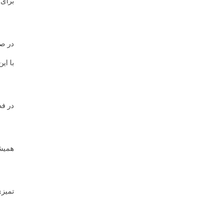
برای 
در صو
با ای
در فص
همیشه
تمیزی