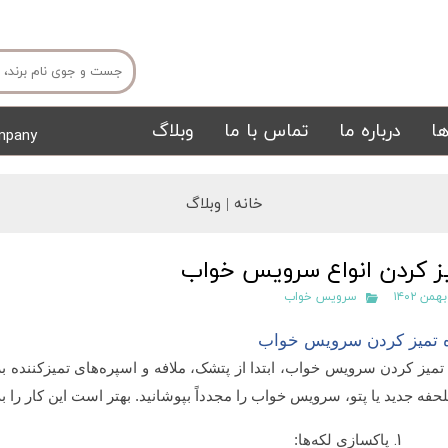
ا
درباره ما
تماس با ما
وبلاگ
mpany
میز ناهار خوری
میز تی وی
خانه |
وبلاگ
ز کردن انواع سرویس خواب
سرویس خواب
 تمیز کردن سرویس خواب
تمیز کردن سرویس خواب، ابتدا از پتشک، ملافه و اسپره‌های تمیزکننده ب
تشک
تابلو
حفه جدید یا پتو، سرویس خواب را مجدداً بپوشانید. بهتر است این کار را به 
پاکسازی لکه‌ها: