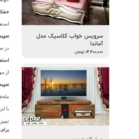
خشک‌ک
استفا
سرویس خواب کلاسیک مدل
تعوی
آماندا
در صو
۱۴,۴۰۰,۰۰۰ تومان
استفا
از مو
تعوی
ملحفه
با ای
تمیز
برای 