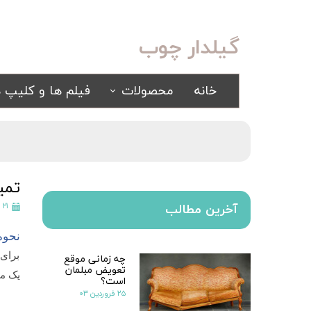
گیلدار چوب
خانه
محصولات
فیلم ها و کلیپ ه
سرویس خواب
مبلمان
کلاسیک
کلاسیک
اسپرت
راحتی
تمی
سرویس خواب آینه ای
۲۱ بهمن ۱۴۰۲
آخرین مطالب
سرویس خواب سفید
نحوه
یک نفره
چه زمانی موقع
برای 
سیسمونی
تعویض مبلمان
کمد و بوفه
یک مل
است؟
۲۵ فروردین ۰۳