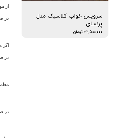
از مو
سرویس خواب کلاسیک مدل
در صو
پِرنسای
۳۲,۵۰۰,۰۰۰ تومان
اگر م
در ص
مطمئن
در صو