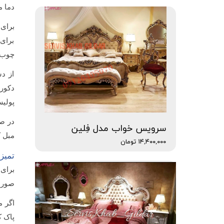
دما 
برای 
برای 
چوب ی
از د
دکور
پولیش
در صو
سرویس خواب مدل فِلین
مبل ک
۱۴,۴۰۰,۰۰۰ تومان
تمیز
برای 
صورت 
اگر م
پاک ک