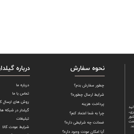
نحوه سفارش
درباره گیلدار
چطور سفارش بدم؟
درباره ما
تماس با ما
شرایط ارسال چطوره؟
روش های ارسال کال
پرداخت هزینه
لید
گیلدار در شبکه ها
ری،
چرا به شما اعتماد کنم؟
شور
تبلیغات
یمت
ضمانت چه شرایطی داره؟
د.
شرایط عودت کالا
آیا امکان عودت وجود داره؟