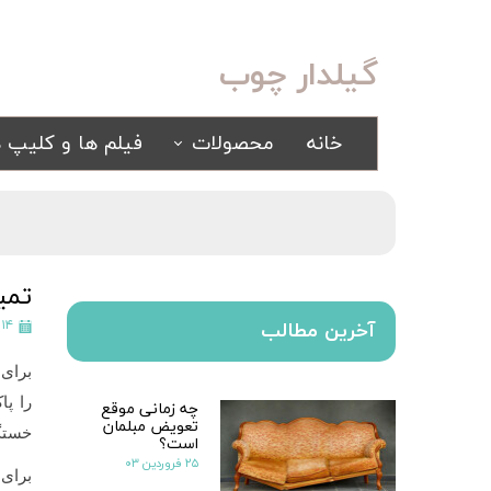
گیلدار چوب
خانه
محصولات
فیلم ها و کلیپ ه
سرویس خواب
مبلمان
کلاسیک
کلاسیک
اسپرت
راحتی
تمی
سرویس خواب آینه ای
۱۴ اسفند ۱۴۰۲
آخرین مطالب
سرویس خواب سفید
برای 
یک نفره
را پا
چه زمانی موقع
سیسمونی
تعویض مبلمان
کمد و بوفه
خستگی
است؟
۲۵ فروردین ۰۳
برای 