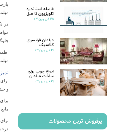
پارچه
فاصله استاندارد
تلویزیون تا مبل
مبلما
۲۵ فروردین ۰۳
در ن
مواظب
مبلمان فرانسوی
جلوگ
کلاسیک
۲۱ فروردین ۰۳
اطمی
مبلما
انواع چوب برای
تمیز
ساخت مبلمان
۱۹ فروردین ۰۳
برای 
و خشک
برای 
مایع 
پرفروش ترین محصولات
برای 
درخشن