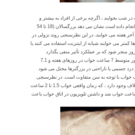
ور کلی توصیه می کنند که بزرگسالان حداقل 7 تا 8 ساعت در شب بخوابند ، اگرچه برخی از افراد به بیشتر و
یک نظرسنجی که اخیراً در بنیاد ملی خواب در آمریکا انجام داده است نشان می دهد بزرگسالان (18 تا 54
6.4 ساعت در شب در روزهای هفته و 7.7 ساعت در آخر هفته می خوابند. در این نظرسنجی روند نزولی در
ر می خوابند شبانه از اینترنت استفاده می کنند یا
.
روز منجر شود که بر عملکرد تأثیر منفی بگذارد
بنیاد ملی خواب همچنین گزارش داد که افراد مسن (سن 55-84 سال) به طور متوسط 7 ساعت خواب در روزهای هفته و 7.1
.
و درد جسمی یا ناراحتی در بزرگترها مختل می شود
ب خواب با توجه به سن متفاوت است. در نظرسنجی
قبلی خواب در آمریکا ، بین زمان خواب توصیه شده و واقعی در کودکان اختلاف وجود دارد ، که زمان واقعی خواب 1.5 تا 2 ساعت
 از میزان توصیه شده است. مصرف کافئین باعث از بین رفتن 3 تا 5 ساعت خواب شد و داشتن تلویزیون در اتاق خواب باعث