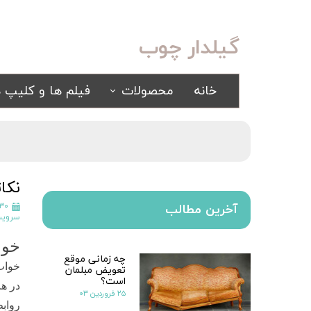
گیلدار چوب
خانه
محصولات
فیلم ها و کلیپ ه
سرویس خواب
مبلمان
کلاسیک
کلاسیک
اسپرت
راحتی
نکا
سرویس خواب آینه ای
۳۰ فروردین ۳۹۹
آخرین مطالب
سروی
سرویس خواب سفید
یک نفره
خوا
چه زمانی موقع
خواب
سیسمونی
تعویض مبلمان
کمد و بوفه
است؟
در ه
۲۵ فروردین ۰۳
رواب