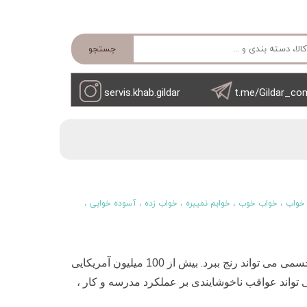
جستجو
servis.khab.gildar
t.me/Gildar_co
 خواب
،
خواب خوب
،
خوابم نمیبره
،
خواب زده
،
آسوده خوابی
،
.
می می تواند رنج ببرد
بیش از 100 میلیون آمریکایی
 تواند عواقب ناخوشایندی بر عملکرد مدرسه و کار ،