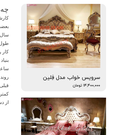
چه 
بعضی 
طول 
کار ر
ساعت 
سرویس خواب مدل فِلین
روند
۱۴,۴۰۰,۰۰۰ تومان
از دست رفتن 2 س