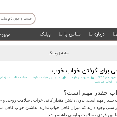
ا
درباره ما
تماس با ما
وبلاگ
mpany
میز ناهار خوری
میز تی وی
خانه |
وبلاگ
تی برای گرفتن خواب خوب
۱
سرویس خواب
سرویس خواب
،
خواب
،
خواب مناسب
،
زمان
س خواب مناسب
ب چقدر مهم است؟
 بسیار مهم است. بدون داشتن مقدار کافی خواب ، سلامت روحی و جس
تشک
تابلو
ر سنی وجود دارند که میزان کافی خواب ندارند. نداشتن خواب کافی می
.
ط بین فردی ، سلامت و ایمنی داشته باشد