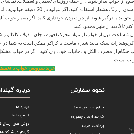
.
بح از خواب بیدار شوید ، از جمله روزهای تعطیل و تعطیلات
تماشای س
بیدار شدن از زنگ هشدار استفاده کن
.
خوانید یا درگیر شوید
.
بعد از ظهر محدود کنید
حداقل 4 ساعت قبل از خواب از مواد محرک (قهوه ، چای ، کولا ، کاکائو
کربوهیدرات سبک مانند شیر ، ماست یا کراکر ممکن است به شما در 
.
 هنگام از مصرف الکل و دخانیات خودداری کنید
واب نیست.
خرید سرویس خواب با تخفی
نحوه سفارش
درباره گیلدار
چطور سفارش بدم؟
درباره ما
تماس با ما
شرایط ارسال چطوره؟
روش های ارسال کال
پرداخت هزینه
لید
گیلدار در شبکه ها
ری،