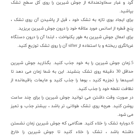
گرد و غبار سخاوتمندانه از جوش شیرین را روی کل سطح تشک
بپاشید.
برای ایجاد بوی تازه به تشک خود ، قبل از پاشیدن آن روی تشک ،
پنج قطره از اسانس مورد علاقه خود را درون جوش شیرین بریزید
.
برای اعمال جوش شیرین به طور یکنواخت ، ابتدا آن را درون دستگاه
غربالگری ریخته و با استفاده از
sifter
آن را روی تشک توزیع کنید.
5.
زمان جوش شیرین را به خود جذب کنید
.
بگذارید جوش شیرین
حداقل 30 دقیقه روی تشک بنشیند
.
این به شما زمان می دهد تا
اسیدها را تجزیه کنید ، بوها را جذب کنید و مایعات باقیمانده از
نظافت نقطه خود را جذب کنید.
در صورت وقت داشتن می توانید جوش شیرین را برای چند ساعت
روشن کنید
.
هرچه روی تشک طولانی تر باشد ، بیشتر جذب و تمیز
می شود
.
6.دوباره تشک را خلاء کنید
.
هنگامی که جوش شیرین زمان نشستن
داشته باشد ، تشک را خلاء کنید تا جوش شیرین را خارج