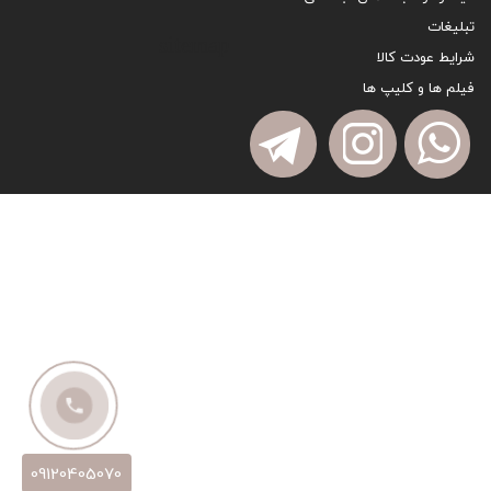
تبلیغات
sitemap
شرایط عودت کالا
فیلم ها و کلیپ ها
09120405070