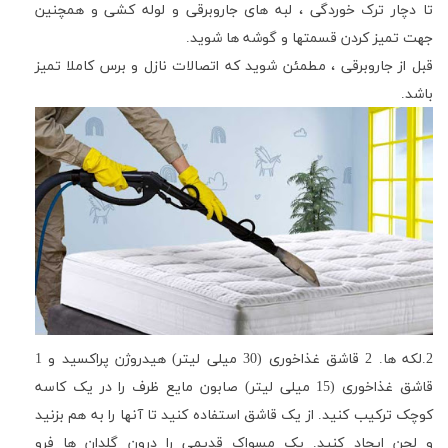
تا دچار ترک خوردگی ، لبه های جاروبرقی و لوله کشی و همچنین
جهت تمیز کردن قسمتها و گوشه ها شوید
.
قبل از جاروبرقی ، مطمئن شوید که اتصالات نازل و برس کاملا تمیز
باشد
.
2.
لکه ها
. 2
قاشق غذاخوری (30 میلی لیتر) هیدروژن پراکسید و 1
قاشق غذاخوری (15 میلی لیتر) صابون مایع ظرف را در یک کاسه
کوچک ترکیب کنید
.
از یک قاشق استفاده کنید تا آنها را به هم بزنید
و لجن ایجاد کنید
.
یک مسواک قدیمی را درون گلدان ها فرو