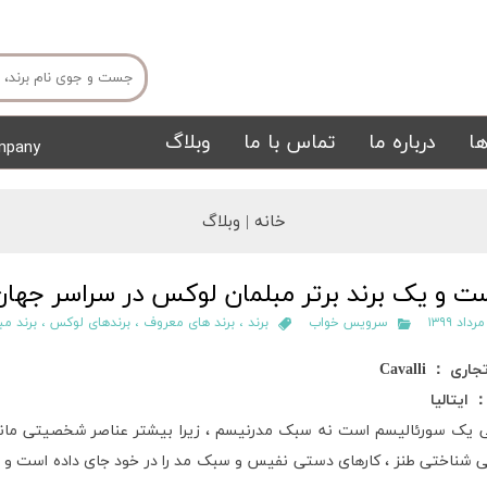
ا
درباره ما
تماس با ما
وبلاگ
mpany
میز ناهار خوری
میز تی وی
خانه |
وبلاگ
ت و یک برند برتر مبلمان لوکس در سراسر جهان
سرویس خواب
برند
،
برند های معروف
،
برندهای لوکس
،
برند مب
تجاری
：
Cavalli
ایتالیا
تشک
تابلو
ی یک سورئالیسم است نه سبک مدرنیسم ، زیرا بیشتر عناصر شخصیتی مانند
ی شناختی طنز ، کارهای دستی نفیس و سبک مد را در خود جای داده است و ا