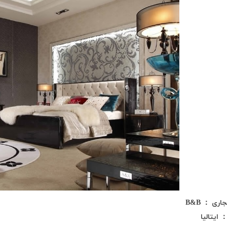
جاری
：
B&B
ایتالیا