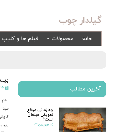
گیلدار چوب
خانه
محصولات
فیلم ها و کلیپ ه
سرویس خواب
مبلمان
کلاسیک
کلاسیک
اسپرت
راحتی
بیس
سرویس خواب آینه ای
۱۵ مرداد ۱۳۹۹
آخرین مطالب
سرویس خواب سفید
نام 
یک نفره
مبدا
：
چه زمانی موقع
سیسمونی
تعویض مبلمان
کمد و بوفه
کاوال
است؟
۲۵ فروردین ۰۳
زیبای