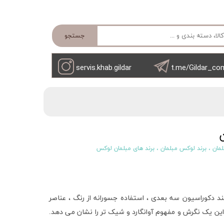
جستجو
servis.khab.gildar
t.me/Gildar_co
لمان
،
برند لوکس مبلمان
،
برند های مبلمان لوکس
 دکوراسیون سه بعدی ، استفاده جسورانه از رنگ ، عناصر
ین یک نگرش و مفهوم آوانگارد و شیک تر را نشان می دهد.