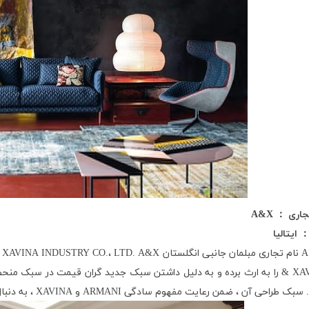
جاری
：
A&X
ایتالیا
A
نام تجاری مبلمان جانبی انگلستان
LTD. A&X
،
 XAVINA INDUSTRY CO.
& XA
را به ارث برده و به دلیل داشتن سبک جدید گران قیمت در سبک منحصر 
 سبک طراحی آن ، ضمن رعایت مفهوم سادگی
ARMANI و XAVINA
، به دنب