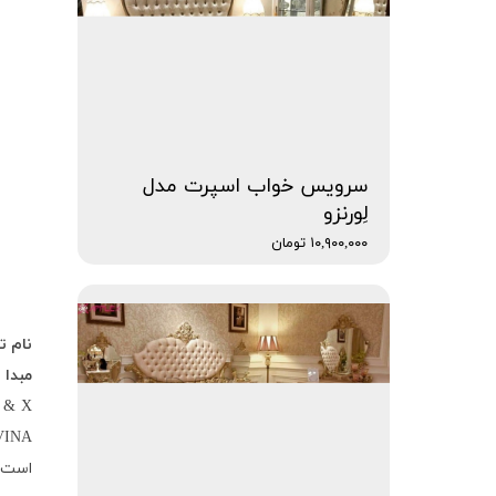
سرویس خواب اسپرت مدل
لِورنزو
۱۰,۹۰۰,۰۰۰ تومان
نام ت
مبدا
：
 & X
VINA
است.