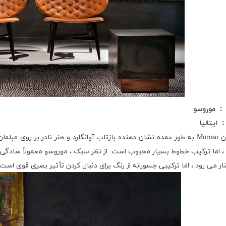
：
موروسو
ایتالیا
ان
Moroso
به طور عمده نشان دهنده بازتاب آوانگارد و هنر نادر بر روی مبلما
 اما ترکیب خطوط بسیار محبوب است. از نظر سبک ، موروسو معمولاً سادگی مدرن
نار می رود ، اما ترکیبی جسورانه از رنگ برای دنبال کردن تأثیر بصری قوی است.