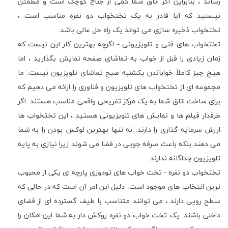
رساند ، بنابراین اگر اتاق شما کمی از جناح کوچک است و مطمئن
نیستید که آیا قادر به یک تختخواب دو نفره مناسب است ،
تختخواب ذخیره سازی می تواند یک راه حل عالی باشد.
تختخواب های فنی و تلویزیونی - اگرچه بهترین کار این نیست که
زمان زیادی را قبل از خواب به تماشای صفحه نمایش بگذارید ، اما
هیچ چیز کاملاً خواباندن یکشنبه صبح تماشای تلویزیون نیست. ما
مجموعه ای از تختخواب های تلویزیون و فناوری را ارائه می دهیم که
برای ساخت اتاق شما به یک مرکز تفریحی واقعی مناسب هستند. اگر
طرفدار فیلم ها و نمایش های تلویزیونی هستید ، این تختخواب ها
ارزش سرمایه گذاری را دارند. نه تنها بهترین لوکس بودن را به شما
می دهند بلکه باعث صرفه جویی در فضا می شوند زیرا نیازی به پایه
تلویزیون جداگانه ندارند.
تختخواب دو نفره - تخت خواب های تودوزی پارچه ای یکی از محبوب
ترین انتخاب های موجود است. دلیل این امر آن است که در حالی که
سطح رویی دارند ، می توانند متناسب با طیف گسترده ای از فضای
داخلی باشند. یک تخت خواب دو نفره روکش دار به شما این امکان را