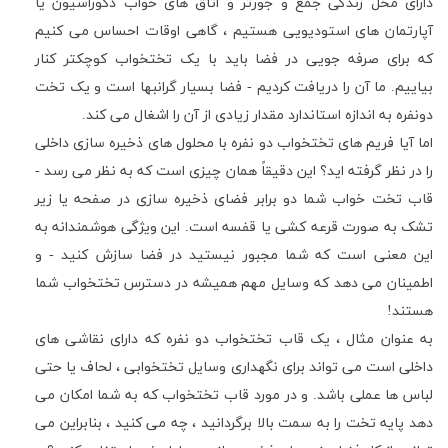
دارای محل زندگی جمع و جورتر و اتاق های خواب دکوراسیون یا
آپارتمان های استودیویی هستیم ، گاهی اوقات احساس می کنیم
که برای صرفه جویی در فضا باید با یک تختخواب کوچکتر کنار
بیاییم. ما آن را دریافت کردیم - فضا بسیار گرانبها است و یک تخت
دونفره به اندازه استاندارد مقدار زیادی از آن را اشغال می کند.
اما آیا فریم های تختخواب دو نفره با محلول های ذخیره سازی داخلی
را در نظر گرفته اید؟ این دقیقاً همان چیزی است که به نظر می رسد -
قاب تخت خواب شما دو برابر فضای ذخیره سازی در صفحه یا زیر
تشک به صورت قرعه کشی یا قفسه است. این ویژگی هوشمندانه به
این معنی است که شما مجبور نیستید در فضا سازش کنید - و
اطمینان می دهد که وسایل مهم همیشه در دسترس تختخواب شما
هستند!
به عنوان مثال ، یک قاب تختخواب دو نفره که دارای نقاشی های
داخلی است می تواند برای نگهداری وسایل تختخوابی ، لحاف یا حتی
لباس ها عملی باشد. و در مورد قاب تختخواب که به شما امکان می
دهد پایه تخت را به سمت بالا برگردانید ، چه می کنید ، بنابراین می