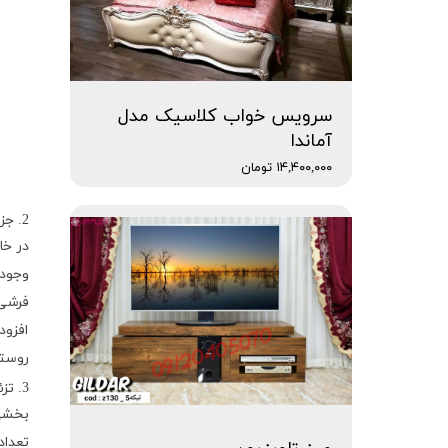
سرویس خواب کلاسیک مدل
آماندا
۱۴,۴۰۰,۰۰۰ تومان
2. جزئیات معماری را جشن بگیرید.
در خا
وجود 
فرشی 
افزود
روستا
3. تزئین با رنگ های ملایم.
بخشی 
تعداد