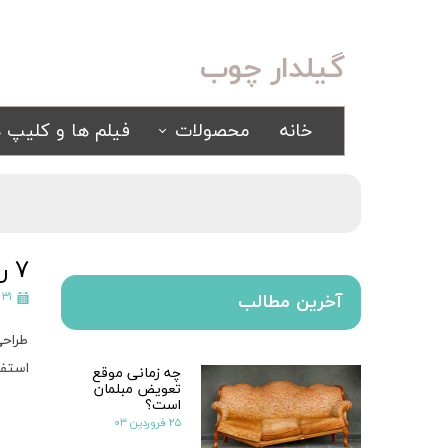
گیلدار چوب
خانه
محصولات
فیلم ها و کلیپ ه
سرویس خواب
مبلمان
کلاسیک
کلاسیک
اسپرت
راحتی
7 روش ساده برای افزودن سبک فرانسوی به خانه شما
سرویس خواب آینه ای
۳۱ شهریور ۱۳۹۹
آخرین مطالب
سرویس خواب سفید
طراحی
یک نفره
استفا
چه زمانی موقع
سیسمونی
تعویض مبلمان
کمد و بوفه
است؟
۲۵ فروردین ۰۳