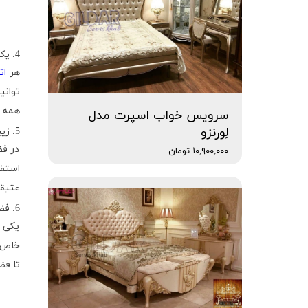
4. یک زرق و برق جذاب اضافه کنید.
هر
ات
توانی
همه ج
سرویس خواب اسپرت مدل
لِورنزو
5. زیبایی پیری را در آغوش بگیرید.
در فض
۱۰,۹۰۰,۰۰۰ تومان
استقب
عتیقه
6. فضایی را برای زندگی ایجاد کنید.
یکی ا
خاص ن
تا فض