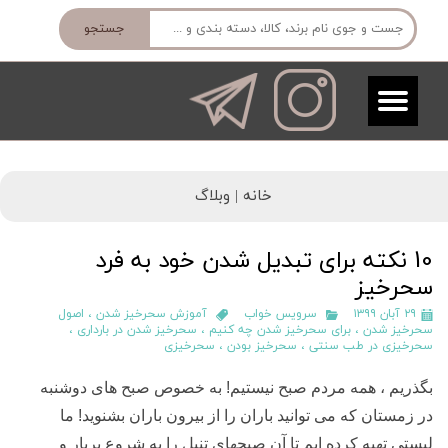
جستجو
خانه |
وبلاگ
10 نکته برای تبدیل شدن خود به فرد
سحرخیز
۲۹ آبان ۱۳۹۹
سرویس خواب
آموزش سحرخیز شدن
،
اصول
سحرخیز شدن
،
برای سحرخیز شدن چه کنیم
،
سحرخیز شدن در بارداری
،
سحرخیزی در طب سنتی
،
سحرخیز بودن
،
سحرخیزی
بگذریم ، همه مردم صبح نیستیم! به خصوص صبح های دوشنبه
در زمستان که می توانید باران را از بیرون باران بشنوید! ما
لیستی تهیه کرده ایم تا آن صبحهای تنبل را به شروع پربار و