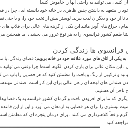
ن کنید ، می توانید به راحتی آنها را خاموش کنید!
ود را متعهد به داشتن چنین ظاهری در خانه خود دانسته اید ، چرا در
د تا از خود و دیگران لذت ببرید. لوستر بیش از تخت خود را، و یا حتی 
ام ، چراغ های آویز مانند این یکی از گزینه های عالی برای قلاب های ق
نا طعم کشور فرانسوی را به هر نوع غرور می بخشد ، اما همچنین می 
 فرانسوی ها زندگی کردن
د به یکی از اتاق های مورد علاقه خود در خانه برویم:
فضای زندگی. با مبل
، این مکان عالی برای بازی کردن الگوها است! چرا وقتی می توانید مانن
نید و ترکیبی از رنگ و بافت را مطمئن کنید که هر فضایی را پاپ می کن
دن صندلی های لهجه ای راهی عالی برای این کار است. صندلی مهندسی 
ح ناخن آن هستیم.
یگری که ما برای افزودن بافت و گرمای کشور فرانسه به یک فضا پیدا 
ت بیشتری را برای هر فضایی به ارمغان می آورد و این از این قاعده 
گرم واقعاً کلاهبرداری می کنند ، برای درمان پنجره ای که مطمئن اس
راجعه کنید!