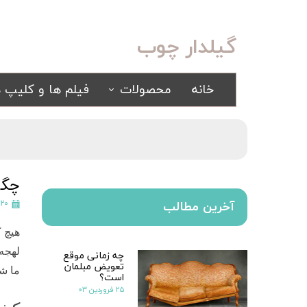
گیلدار چوب
خانه
محصولات
فیلم ها و کلیپ ه
سرویس خواب
مبلمان
کلاسیک
کلاسیک
اسپرت
راحتی
چگو
سرویس خواب آینه ای
۲۰ بهمن ۱۳۹۹
آخرین مطالب
سرویس خواب سفید
هیچ 
یک نفره
لهجه 
چه زمانی موقع
سیسمونی
تعویض مبلمان
کمد و بوفه
ما ش
است؟
۲۵ فروردین ۰۳