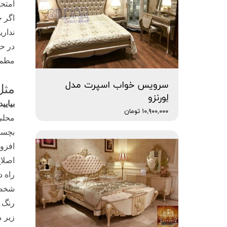
امتحا
اگر خ
نداری
در حم
مطمئ
سرویس خواب اسپرت مدل
مثل
لِورنزو
بیایی
۱۰,۹۰۰,۰۰۰ تومان
محلی 
بچسبا
افزو
اصلا
راه د
شخصی
رنگ 
زیر م