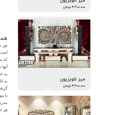
میز تلویزیون
۴,۳۰۰,۰۰۰ تومان
همه
نور 
است 
که مط
آنها 
به عن
میز تلویزیون
به ات
۴,۳۰۰,۰۰۰ تومان
گرفته
با مو
مدرن 
هر ج