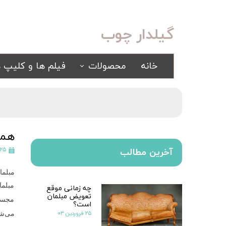
گیلدار چوب
خانه
محصولات
فیلم ها و کلیپ ه
سرویس خواب
مبلمان
کلاسیک
کلاسیک
اسپرت
راحتی
همه
سرویس خواب آینه ای
۲۵ آذر ۴۰۲
آخرین مطالب
سرویس خواب سفید
مبلما
یک نفره
مبلما
چه زمانی موقع
سیسمونی
تعویض مبلمان
کمد و بوفه
مجسمه
است؟
۲۵ فروردین ۰۳
می‌شو