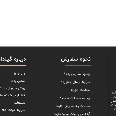
نحوه سفارش
درباره گیلدار
چطور سفارش بدم؟
درباره ما
تماس با ما
شرایط ارسال چطوره؟
روش های ارسال کال
پرداخت هزینه
لید
گیلدار در شبکه ها
ری،
چرا به شما اعتماد کنم؟
شور
تبلیغات
یمت
ضمانت چه شرایطی داره؟
د.
شرایط عودت کالا
آیا امکان عودت وجود داره؟