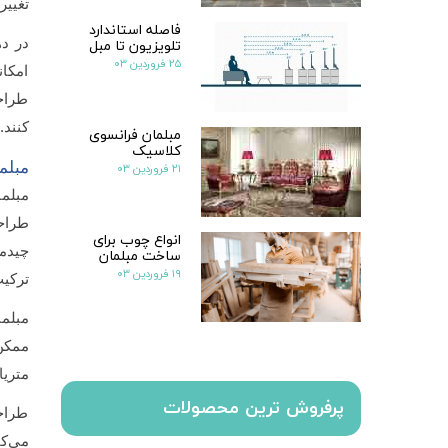
تغییر
فاصله استاندارد
تلویزیون تا مبل
در ده
۲۵ فروردین ۰۳
امکان
طراحا
کنند.
مبلمان فرانسوی
کلاسیک
مبلم
۲۱ فروردین ۰۳
مبلما
طراح
انواع چوب برای
ساخت مبلمان
چیدم
۱۹ فروردین ۰۳
ترکیب
مبلما
ممکن 
متریا
پرفروش ترین محصولات
طراحا
می‌کن