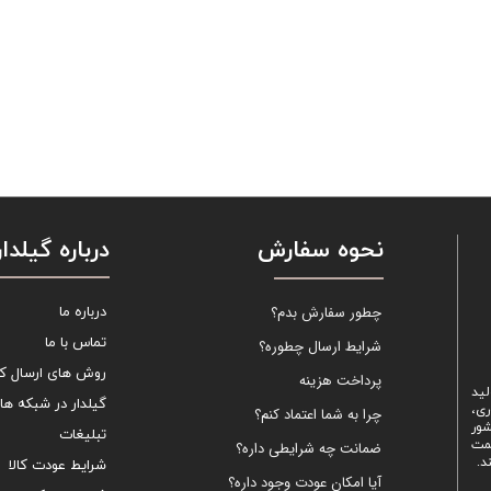
نحوه سفارش
درباره گیلدار
چطور سفارش بدم؟
درباره ما
تماس با ما
شرایط ارسال چطوره؟
روش های ارسال کال
پرداخت هزینه
لید
گیلدار در شبکه ها
ری،
چرا به شما اعتماد کنم؟
شور
تبلیغات
یمت
ضمانت چه شرایطی داره؟
د.
شرایط عودت کالا
آیا امکان عودت وجود داره؟