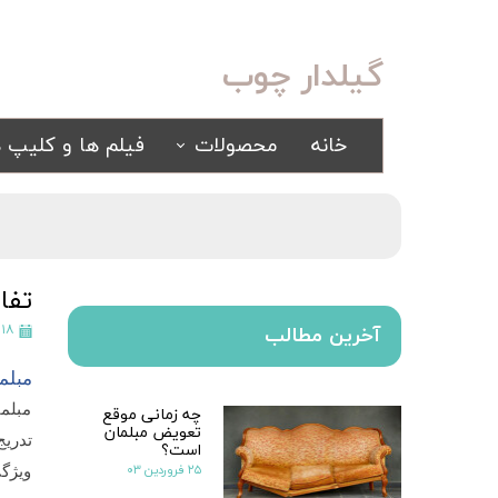
گیلدار چوب
خانه
محصولات
فیلم ها و کلیپ ه
سرویس خواب
مبلمان
کلاسیک
کلاسیک
اسپرت
راحتی
تفا
سرویس خواب آینه ای
۱۸ بهمن ۱۴۰۲
آخرین مطالب
سرویس خواب سفید
مبلم
یک نفره
چه زمانی موقع
مبلما
سیسمونی
تعویض مبلمان
کمد و بوفه
تدری
است؟
۲۵ فروردین ۰۳
ویژگی