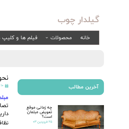
گیلدار چوب
خانه
محصولات
فیلم ها و کلیپ ه
سرویس خواب
مبلمان
کلاسیک
کلاسیک
اسپرت
راحتی
نحو
سرویس خواب آینه ای
۱۰ فروردین ۱۴۰۱
آخرین مطالب
سرویس خواب سفید
مبلم
یک نفره
تصاد
چه زمانی موقع
سیسمونی
تعویض مبلمان
کمد و بوفه
داری
است؟
۲۵ فروردین ۰۳
نظاف