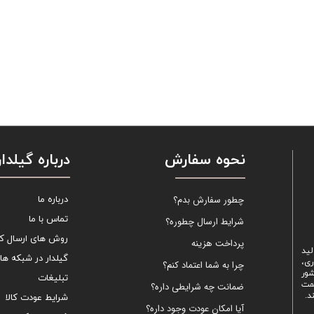
نحوه سفارش
درباره گیلدار
چطور سفارش بدم؟
درباره ما
تماس با ما
شرایط ارسال چطوره؟
روش های ارسال کال
پرداخت هزینه
لید
گیلدار در شبکه ها
ری،
چرا به شما اعتماد کنم؟
شور
تبلیغات
یمت
ضمانت چه شرایطی داره؟
د.
شرایط عودت کالا
آیا امکان عودت وجود داره؟