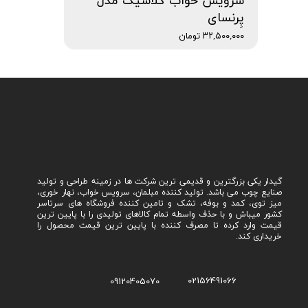
سرویس خواب کلاسیک مدل
پِرنسای
۳۲,۵۰۰,۰۰۰ تومان
گیدار یکی بزرگترین و قدیمی ترین شرکت ها در زمینه طراحی و تولید
صنایع چوب می باشد. تولید کننده مبلمان، سرویس خواب، نهار خوری،
میز توی، کمد و بوفه، تشک و تامین کننده فروشگاه های سرتاسر
کشور میباش و با حذف واسطه تمام کالاهای تولیدی را با پایین ترین
قیمت وارد کرده تا مصرف کننده با پایین ترین قیمت محصول را
خریداری کند.
02156491066
09120405070