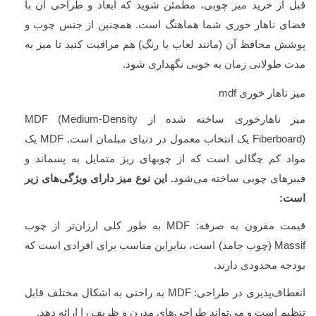
قبل از خرید میز چوبی، مطمئن شوید که ابعاد و طراحی آن با
فضای ناهار خوری شما هماهنگ است. همچنین از جنس چوب و
پوشش محافظ آن (مانند لعاب یا رنگ) هم مراقبت کنید تا میز به
مدت طولانی زمان به خوبی نگهداری شود.
میز ناهار خوری
mdf
میز ناهارخوری ساخته شده از
MDF (Medium-Density
Fiberboard)
یک انتخاب معمول در دنیای مبلمان است.
MDF
یک
مواد کم چگالی است که از چوبهای ریز متمایل به پسماند و
فیبرهای چوبی ساخته می‌شود.
این نوع میز دارای ویژگی‌های زیر
است:
قیمت مقرون به صرفه:
MDF
به طور کلی ارزان‌تر از چوب
Massif
(چوب جامد) است، بنابراین مناسب برای افرادی است که
بودجه محدودی دارند.
انعطاف‌پذیری در طراحی:
MDF
به راحتی به اشکال مختلف قابل
تنظیم است و می‌تواند طراحی‌های مدرن و ظریف را ارائه دهد.