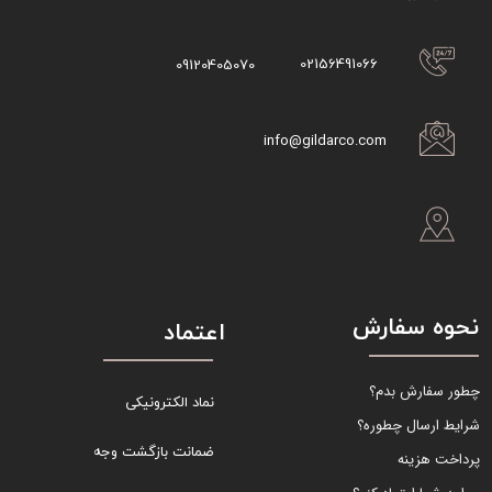
02156491066
09120405070
info@gildarco.com
نحوه سفارش
اعتماد
چطور سفارش بدم؟
نماد الکترونیکی
شرایط ارسال چطوره؟
ضمانت بازگشت وجه
پرداخت هزینه