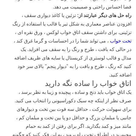
فضا احساس راحتی و صمیمیت می دهد.
راه حل های دیگر عبارتند از:
تزئین یا کاغذ دیواری سقف ،
افزودن عناصر معماری به شکل تیر یا قالب یا استفاده از رنگ
تزئینی. برای داشتن سقف اتاق خواب لوکس ، ورق نقره ای ،
تخت خواب
، می تواند شما را در احساسات و گرما غرق کند ،
در حالی که بافت ، طرح و رنگ را به سقف می افزاید. یک
مدال و قالب لوستری از کریستال یا سایه های ظریف اضافه
کنید که رنگ ، طرح و بافت را به "دیوار پنجم" بالای سر خود
اضافه کنید.
اتاق خواب را ساده نگه دارید
یک اتاق خواب باید دنج و ساده ، پیچیده و زیبا به نظر برسد ،
صرف نظر از اینکه چه سبک دکوراسیونی را انتخاب می کنید.
برای سهولت حرکت ، حداقل سه فوت بین تخت و دیوارهای
جانبی یا مبلمان بزرگ و حداقل دو پا بین تخت و مبلمان کم ،
مانند میز و کمد بگذارید. اگر برای رفتن از کمد به حمام
مجبورید در اطراف تخت راه بروید ، به این فکر کنید که چگونه