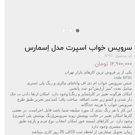
سرویس خواب اسپرت مدل اِسمارس
کد محصول: H791
۱۲,۹۰۰,۰۰۰ تومان
یکی از پر فروش ترین کارهای بازار تهران‌‌
code H791
جنس سرویس خواب ام دی اف واناچای مالزی و رنگ پلی استری
شامل تخت *میز آرایش*دو عدد پاتختی
امکان هرگونه تغییر در کار(سایز و رنگ) وجود دارد. امکان ارتقا دادن ب جک
دار شدن و کشو زیر تخت اضافه. ساخت پاف' کمد'میز تحریر طبق طرح
سرویس خواب با هزینه جداگانه
.
این کار با هر رنگ بندی ک مورد سلیقه شما باشد قابل اجراست. در بعضی
کارها امکان تغییر در حالت پوشش رویه سرویس(رنگ پوشش پلی استری)
وجود دارد. در کاراهای لمسه خور امکان انتخاب نوع چرم و پارچه طبق
سلیقه مشتری وجود دارد
زمان تحویل سفارش از لحظه ثبت 15الی 25 روز کاری میباشد