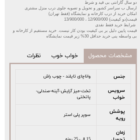
دو سال گارانتی بی قید و شرط
ارسال ب سراسر کشور و تحویل و تصویه جلوی درب منزل مشتری
امکان خرید از درب کارخانه و نمایشگاه (فقط تهران)
قیمت(دو کیفیت) 12/900/000 ، 13/900/000
️
شرایط خرید فقط نقدی
قیمت پایین دلیل بر بی کیفیت بودن کار نیست. خرید مستقیم از کارخانه و
بی واسطه ینی خرید حداقل 30% زیر قیمت نمایشگاه
مشخصات محصول
خواب خوب
نظرات
جنس
واناچای تایلند - چوب راش
سرویس
تخت-میز آرایش-آینه-صندلی-
خواب
پاتختی
پوشش
سوپر پلی استر
رویه
زمان
تحویل
15 الی 25 روزه