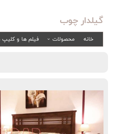
گیلدار چوب
خانه
محصولات
فیلم ها و کلیپ ه
سرویس خواب
مبلمان
کلاسیک
کلاسیک
اسپرت
راحتی
سرویس خواب آینه ای
سرویس خواب سفید
یک نفره
سیسمونی
کمد و بوفه