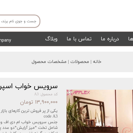
ا
درباره ما
تماس با ما
وبلاگ
mpany
میز ناهار خوری
میز تی وی
خانه | محصولات | مشخصات محصول
سرویس خواب اسپرت
کد محصول: A3
۱۳,۹۰۰,۰۰۰ تومان
یکی از پر فروش ترین کارهای بازار ته
تشک
تابلو
code A3
جنس سرویس خواب ام دی اف وانا
شامل تخت *میز آرایش*دو عدد پ