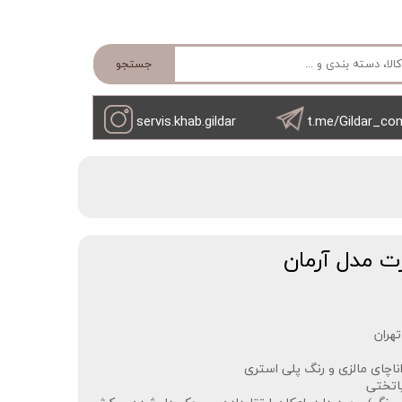
جستجو
servis.khab.gildar
t.me/Gildar_co
 مدل آرمان
ران‌‌
چای مالزی و رنگ پلی استری
اتختی