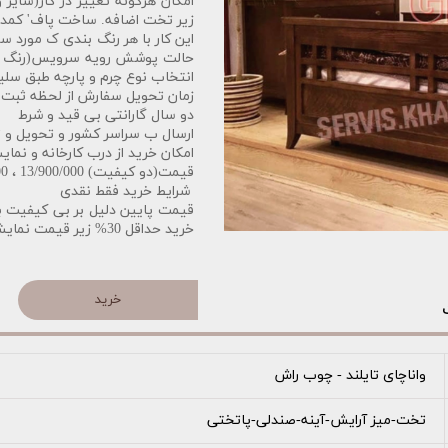
امکان هرگونه تغییر در کار(سایز 
زیر تخت اضافه. ساخت پاف' کمد'
این کار با هر رنگ بندی ک مورد س
حالت پوشش رویه سرویس(رنگ پوش
انتخاب نوع چرم و پارچه طبق سلی
زمان تحویل سفارش از لحظه ثبت 15الی 25 روز کاری میباشد
دو سال گارانتی بی قید و شرط
ارسال ب سراسر کشور و تحویل و 
امکان خرید از درب کارخانه و نمای
قیمت(دو کیفیت) 13/900/000 ، 14/900/000
️
شرایط خرید فقط نقدی
قیمت پایین دلیل بر بی کیفیت ب
خرید حداقل 30% زیر قیمت نمایشگاه
خرید
واناچای تایلند - چوب راش
تخت-میز آرایش-آینه-صندلی-پاتختی