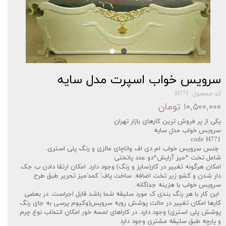
سرویس خواب اسپرت مدل سایه
کد محصول: H771
۱۰,۵۰۰,۰۰۰ تومان
یکی از پر فروش ترین کارهای بازار تهران‌‌
سرویس خواب مدل سایه
code H771
جنس سرویس خواب ام دی اف واناچای مالزی و رنگ پلی استری.
شامل تخت *میز آرایش*دو عدد پاتختی
امکان هرگونه تغییر در کار(سایز و رنگ) وجود دارد. امکان ارتقا دادن ب جک
دار شدن و کشو زیر تخت اضافه. ساخت پاف' کمد'میز تحریر طبق طرح
سرویس خواب با هزینه جداگانه.
این کار با هر رنگ بندی ک مورد سلیقه شما باشد قابل اجراست. در بعضی
کارها امکان تغییر در حالت پوشش رویه سرویس(وکیوم پرسی به جای رنگ
پوشش پلی استری) وجود دارد. در کاراهای لمسه خور امکان انتخاب نوع چرم
و پارچه طبق سلیقه مشتری وجود دارد