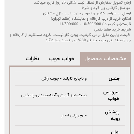
زمان تحویل سفارش از لحظه ثبت 15الی 25 روز کاری میباشد
دو سال گارانتی بی قید و شرط
ارسال ب سراسر کشور و تحویل جلوی درب منزل مشتری
امکان خرید از درب کارخانه و نمایشگاه (فقط تهران)
قیمت(دو کیفیت) 10/500/000 ، 11/500/000
شرایط خرید فقط نقدی
قیمت پایین دلیل بر بی کیفیت بودن کار نیست. خرید مستقیم از کارخانه و
بی واسطه ینی خرید حداقل
30%
زیر قیمت نمایشگاه
مشخصات محصول
خواب خوب
نظرات
جنس
واناچای تایلند - چوب راش
سرویس
تخت-میز آرایش-آینه-صندلی-پاتختی
خواب
پوشش
سوپر پلی استر
رویه
زمان