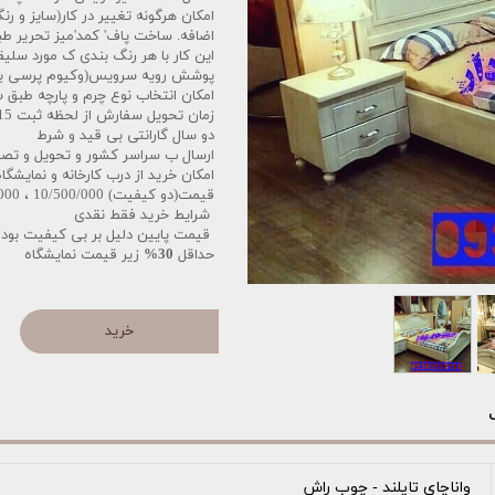
امکان هرگونه تغییر در کار(سایز و ر
اضافه. ساخت پاف' کمد'میز تحریر ط
این کار با هر رنگ بندی ک مورد سلیق
پوشش رویه سرویس(وکیوم پرسی به ج
امکان انتخاب نوع چرم و پارچه طبق 
زمان تحویل سفارش از لحظه ثبت 15الی 25 روز کاری میباشد
دو سال گارانتی بی قید و شرط
ارسال ب سراسر کشور و تحویل و تص
امکان خرید از درب کارخانه و نمایشگا
قیمت(دو کیفیت) 10/500/000 ، 11/500/000
شرایط خرید فقط نقدی
قیمت پایین دلیل بر بی کیفیت بودن
حداقل
30%
زیر قیمت نمایشگاه
خرید
واناچای تایلند - چوب راش