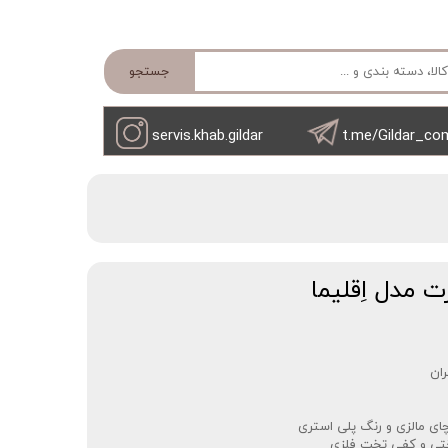
جستجو
servis.khab.gildar
t.me/Gildar_co
مدل اِقلیما
ن‌‌
ی مالزی و رنگ پلی استری
ختی و کفی تخت فلزی