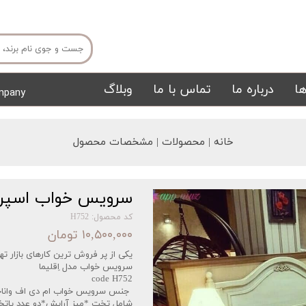
ا
درباره ما
تماس با ما
وبلاگ
mpany
میز ناهار خوری
میز تی وی
خانه | محصولات | مشخصات محصول
سرویس خواب اسپرت 
کد محصول: H752
۱۰,۵۰۰,۰۰۰ تومان
یکی از پر فروش ترین کارهای بازار تهرا
تشک
تابلو
سرویس خواب مدل اِقلیما
code H752
جنس سرویس خواب ام دی اف واناچا
شامل تخت *میز آرایش*دو عدد پات