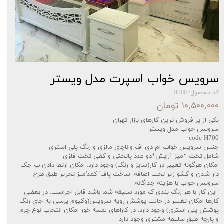
سرویس خواب اسپرت مدل ویستر
کد محصول: H700
۱۰,۵۰۰,۰۰۰ تومان
یکی از پر فروش ترین کارهای بازار تهران
سرویس خواب مدل ویستر
code H700
جنس سرویس خواب ام دی اف واناچای مالزی و رنگ پلی استری
شامل تخت *میز آرایش*دو عدد پاتختی و کفی تخت فلزی
امکان هرگونه تغییر در کار(سایز و رنگ) وجود دارد. امکان ارتقا دادن ب جک
دار شدن و کشو زیر تخت اضافه. ساخت پاف' کمد'میز تحریر طبق طرح
سرویس خواب با هزینه جداگانه.
این کار با هر رنگ بندی ک مورد سلیقه شما باشد قابل اجراست. در بعضی
کارها امکان تغییر در حالت پوشش رویه سرویس(وکیوم پرسی به جای رنگ
پوشش پلی استری) وجود دارد. در کاراهای لمسه خور امکان انتخاب نوع چرم
و پارچه طبق سلیقه مشتری وجود دارد