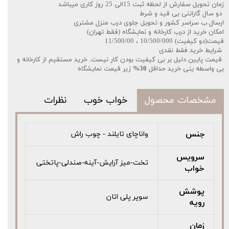
زمان تحویل سفارش از لحظه ثبت 15الی 25 روز کاری میباشد
دو سال گارانتی بی قید و شرط
ارسال ب سراسر کشور و تحویل جلوی درب منزل مشتری
امکان خرید از درب کارخانه و نمایشگاه (فقط تهران)
قیمت(دو کیفیت) 10/500/000 ، 11/500/00
شرایط خرید فقط نقدی
قیمت پایین دلیل بر بی کیفیت بودن کار نیست. خرید مستقیم از کارخانه و
بی واسطه ینی خرید حداقل
30%
زیر قیمت نمایشگاه
مشخصات محصول
خواب خوب
نظرات
جنس
واناچای تایلند - چوب راش
سرویس
تخت-میز آرایش-آینه-صندلی-پاتختی
خواب
پوشش
سوپر پلی اتان
رویه
زمان