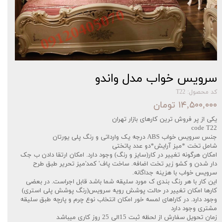
سرویس خواب مدل واندو
کد محصول: T22
۱۴,۵۰۰,۰۰۰ تومان
یکی از پر فروش ترین کارهای بازار تهران‌‌
code T22
جنس سرویس خواب ABS درجه یک وارداتی و رنگ پلی یورتان
شامل تخت *میز آرایش*دو عدد پاتختی
امکان هرگونه تغییر در کار(سایز و رنگ) وجود دارد. امکان ارتقا دادن ب جک
دار شدن و کشو زیر تخت اضافه. ساخت پاف' کمد'میز تحریر طبق طرح
سرویس خواب با هزینه جداگانه.
این کار با هر رنگ بندی ک مورد سلیقه شما باشد قابل اجراست. در بعضی
کارها امکان تغییر در حالت پوشش رویه سرویس(رنگ پوشش پلی استری)
وجود دارد. در کاراهای لمسه خور امکان انتخاب نوع چرم و پارچه طبق سلیقه
مشتری وجود دارد
زمان تحویل سفارش از لحظه ثبت 15الی 25 روز کاری میباشد