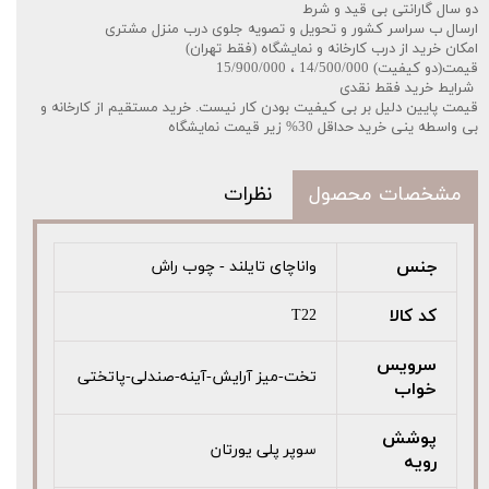
دو سال گارانتی بی قید و شرط
ارسال ب سراسر کشور و تحویل و تصویه جلوی درب منزل مشتری
امکان خرید از درب کارخانه و نمایشگاه (فقط تهران)
قیمت(دو کیفیت) 14/500/000 ، 15/900/000
️شرایط خرید فقط نقدی
قیمت پایین دلیل بر بی کیفیت بودن کار نیست. خرید مستقیم از کارخانه و
بی واسطه ینی خرید حداقل 30% زیر قیمت نمایشگاه
مشخصات محصول
نظرات
جنس
واناچای تایلند - چوب راش
کد کالا
T22
سرویس
تخت-میز آرایش-آینه-صندلی-پاتختی
خواب
پوشش
سوپر پلی یورتان
رویه