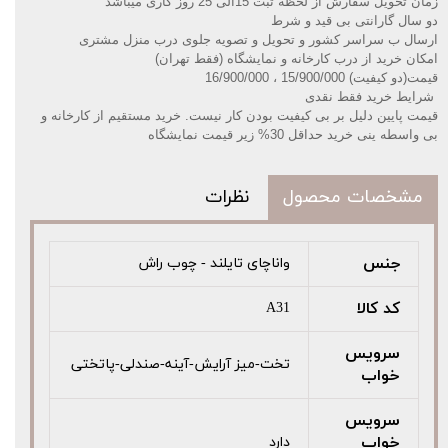
زمان تحویل سفارش از لحظه ثبت 15الی 25 روز کاری میباشد
دو سال گارانتی بی قید و شرط
ارسال ب سراسر کشور و تحویل و تصویه جلوی درب منزل مشتری
امکان خرید از درب کارخانه و نمایشگاه (فقط تهران)
قیمت(دو کیفیت) 15/900/000 ، 16/900/000
️شرایط خرید فقط نقدی
قیمت پایین دلیل بر بی کیفیت بودن کار نیست. خرید مستقیم از کارخانه و
بی واسطه ینی خرید حداقل 30% زیر قیمت نمایشگاه
مشخصات محصول
نظرات
جنس
واناچای تایلند - چوب راش
کد کالا
A31
سرویس
تخت-میز آرایش-آینه-صندلی-پاتختی
خواب
سرویس
خواب
دارد