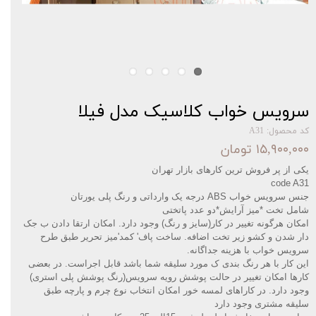
سرویس خواب کلاسیک مدل فیلا
کد محصول: A31
۱۵,۹۰۰,۰۰۰ تومان
یکی از پر فروش ترین کارهای بازار تهران‌‌
code A31
جنس سرویس خواب
ABS درجه یک وارداتی و رنگ پلی یورتان
شامل تخت *میز آرایش*دو عدد پاتختی
امکان هرگونه تغییر در کار(سایز و رنگ) وجود دارد. امکان ارتقا دادن ب جک
دار شدن و کشو زیر تخت اضافه. ساخت پاف' کمد'میز تحریر طبق طرح
سرویس خواب با هزینه جداگانه
.
این کار با هر رنگ بندی ک مورد سلیقه شما باشد قابل اجراست. در بعضی
کارها امکان تغییر در حالت پوشش رویه سرویس(رنگ پوشش پلی استری)
وجود دارد. در کاراهای لمسه خور امکان انتخاب نوع چرم و پارچه طبق
سلیقه مشتری وجود دارد