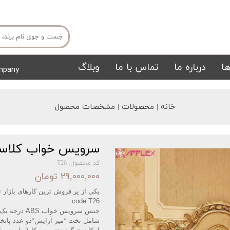
ا
درباره ما
تماس با ما
وبلاگ
mpany
میز ناهار خوری
میز تی وی
خانه | محصولات | مشخصات محصول
سرویس خواب کلاسی
کد محصول: T26
۲۹,۰۰۰,۰۰۰ تومان
یکی از پر فروش ترین کارهای بازار ته
تشک
تابلو
code T26
جنس سرویس خواب
ABS درجه یک وارداتی و رنگ پلی یورتان
شامل تخت *میز آرایش*دو عدد پاتخ