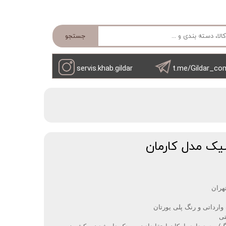
جستجو
servis.khab.gildar
t.me/Gildar_co
ک مدل کارمان
ران‌‌
تی