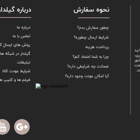
نحوه سفارش
درباره گیلدار
چطور سفارش بدم؟
درباره ما
تماس با ما
شرایط ارسال چطوره؟
روش های ارسال کال
پرداخت هزینه
لید
گیلدار در شبکه ها
ری،
چرا به شما اعتماد کنم؟
شور
تبلیغات
یمت
ضمانت چه شرایطی داره؟
د.
شرایط عودت کالا
آیا امکان عودت وجود داره؟
فیلم ها و کلیپ ها