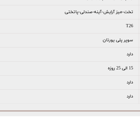
تخت-میز آرایش-آینه-صندلی-پاتختی
T26
سوپر پلی یورتان
دارد
15 الی 25 روزه
دارد
دارد