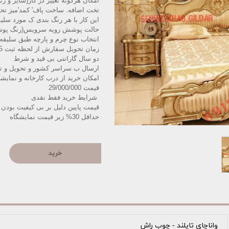
امکان هرگونه تغییر در کار(سایز و ر
تخت اضافه. ساخت پاف' کمد'میز تح
این کار با هر رنگ بندی ک مورد سلی
حالت پوشش رویه سرویس(رنگ پوشش 
انتخاب نوع چرم و پارچه طبق سلیقه
زمان تحویل سفارش از لحظه ثبت 15الی 25 روز کاری میباشد
دو سال گارانتی بی قید و شرط
ارسال ب سراسر کشور و تحویل و ت
امکان خرید از درب کارخانه و نمایش
قیمت 29/000/000
️شرایط خرید فقط نقدی
قیمت پایین دلیل بر بی کیفیت بودن 
حداقل 30% زیر قیمت نمایشگاه
خرید
واناچای تایلند - چوب راش