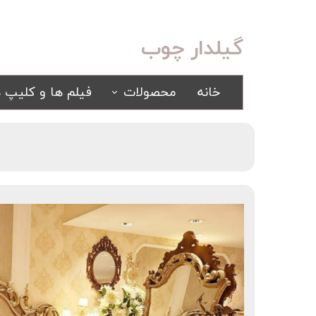
گیلدار چوب
خانه
محصولات
فیلم ها و کلیپ ه
سرویس خواب
مبلمان
کلاسیک
کلاسیک
اسپرت
راحتی
سرویس خواب آینه ای
سرویس خواب سفید
یک نفره
سیسمونی
کمد و بوفه