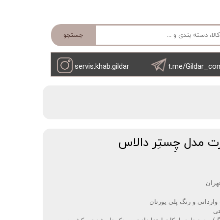
جستجو
servis.khab.gildar
t.me/Gildar_co
 مدل چِستِر دالاس
ران‌‌
تی