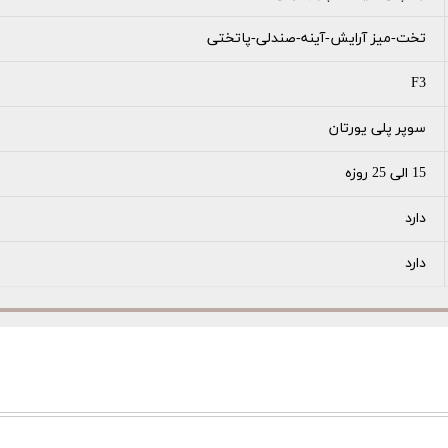
تخت-میز آرایش-آینه-صندلی-پاتختی
F3
سوپر پلی یورتان
15 الی 25 روزه
دارد
دارد