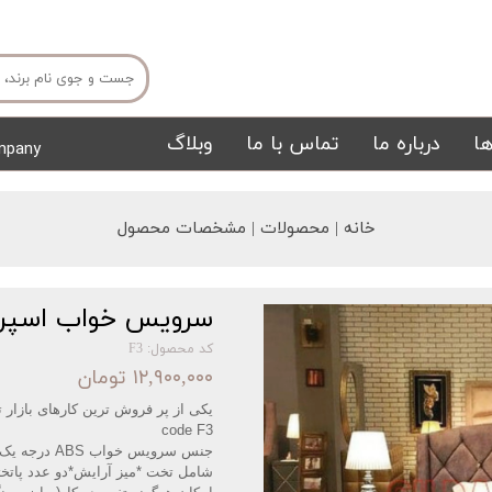
ا
درباره ما
تماس با ما
وبلاگ
mpany
میز ناهار خوری
میز تی وی
خانه | محصولات | مشخصات محصول
سرویس خواب اسپرت
کد محصول: F3
۱۲,۹۰۰,۰۰۰ تومان
یکی از پر فروش ترین کارهای بازار ته
تشک
تابلو
code F3
جنس سرویس خواب
ABS درجه یک وارداتی و رنگ پلی یورتان
شامل تخت *میز آرایش*دو عدد پاتخ