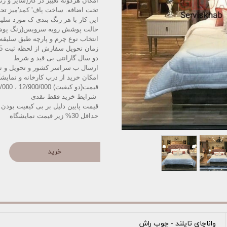
امکان هرگونه تغییر در کار(سایز و ر
تخت اضافه. ساخت پاف' کمد'میز تح
این کار با هر رنگ بندی ک مورد سلی
حالت پوشش رویه سرویس(رنگ پوشش 
انتخاب نوع چرم و پارچه طبق سلیقه
زمان تحویل سفارش از لحظه ثبت 15الی 25 روز کاری میباشد
دو سال گارانتی بی قید و شرط
ارسال ب سراسر کشور و تحویل و ت
امکان خرید از درب کارخانه و نمایش
قیمت(دو کیفیت) 12/900/000 ، 13/900/000
️شرایط خرید فقط نقدی
قیمت پایین دلیل بر بی کیفیت بودن 
حداقل 30% زیر قیمت نمایشگاه
خرید
واناچای تایلند - چوب راش