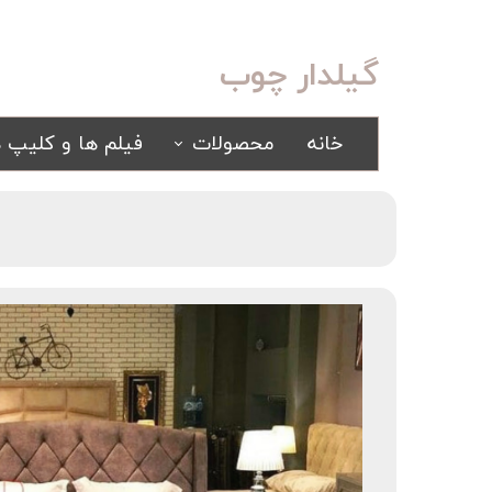
گیلدار چوب
خانه
محصولات
فیلم ها و کلیپ ه
سرویس خواب
مبلمان
کلاسیک
کلاسیک
اسپرت
راحتی
سرویس خواب آینه ای
سرویس خواب سفید
یک نفره
سیسمونی
کمد و بوفه