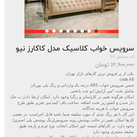
سرویس خواب کلاسیک مدل کاکارز نیو
کد محصول: A8
۱۳,۹۰۰,۰۰۰ تومان
یکی از پر فروش ترین کارهای بازار تهران‌‌
code A8
جنس سرویس خواب
ABS درجه یک وارداتی و رنگ پلی یورتان
شامل تخت *میز آرایش*دو عدد پاتختی
امکان هرگونه تغییر در کار(سایز و رنگ) وجود دارد. امکان ارتقا دادن ب جک
دار شدن و کشو زیر تخت اضافه. ساخت پاف' کمد'میز تحریر طبق طرح
سرویس خواب با هزینه جداگانه
.
این کار با هر رنگ بندی ک مورد سلیقه شما باشد قابل اجراست. در بعضی
کارها امکان تغییر در حالت پوشش رویه سرویس(رنگ پوشش پلی استری)
وجود دارد. در کاراهای لمسه خور امکان انتخاب نوع چرم و پارچه طبق
سلیقه مشتری وجود دارد