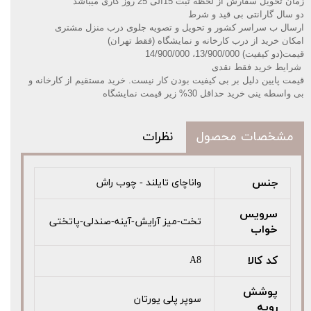
زمان تحویل سفارش از لحظه ثبت 15الی 25 روز کاری میباشد
دو سال گارانتی بی قید و شرط
ارسال ب سراسر کشور و تحویل و تصویه جلوی درب منزل مشتری
امکان خرید از درب کارخانه و نمایشگاه (فقط تهران)
قیمت(دو کیفیت) 13/900/000، 14/900/000
️شرایط خرید فقط نقدی
قیمت پایین دلیل بر بی کیفیت بودن کار نیست. خرید مستقیم از کارخانه و
بی واسطه ینی خرید حداقل 30% زیر قیمت نمایشگاه
مشخصات محصول
نظرات
جنس
واناچای تایلند - چوب راش
سرویس
تخت-میز آرایش-آینه-صندلی-پاتختی
خواب
کد کالا
A8
پوشش
سوپر پلی یورتان
رویه