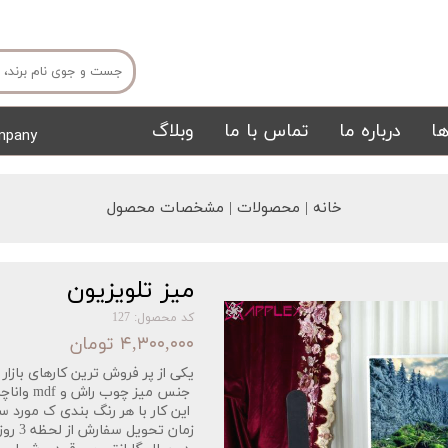
ا
درباره ما
تماس با ما
وبلاگ
mpany
میز ناهار خوری
میز تی وی
خانه | محصولات | مشخصات محصول
میز تلویزیون
کد محصول: 127
۴,۳۰۰,۰۰۰ تومان
یکی از پر فروش ترین کارهای بازار ته
تشک
تابلو
جنس میز چوب راش و mdf واناچای و رنگ پلی یورتان.
این کار با هر رنگ بندی ک مورد س
زمان تحویل سفارش از لحظه 3 روز کاری میباشد.