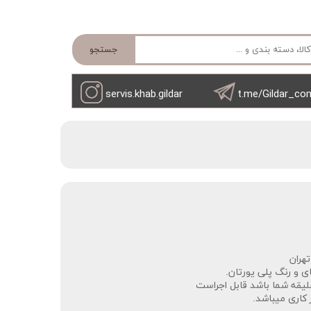
جستجو
servis.khab.gildar
t.me/Gildar_co
ران‌‌
لیقه شما باشد قابل اجراست