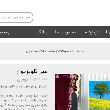
ا
درباره ما
تماس با ما
وبلاگ
mpany
میز ناهار خوری
میز تی وی
خانه | محصولات | مشخصات محصول
میز تلویزیون
۴,۳۰۰,۰۰۰ تومان
یکی از پر فروش ترین کارهای بازار 
تشک
تابلو
جنس میز چوب راش و mdf واناچای و رنگ پلی یورتان.
این کار با هر رنگ بندی ک مورد س
زمان تحویل سفارش از لحظه 3 روز کاری میباشد.
دو سال گارانتی بی قید و شرط.