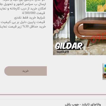
ارسال ب سراسر کشور و تحویل جل
امکان خرید از درب کارخانه و نمایش
قیمت 4/300/000
شرایط خرید فقط نقدی
قیمت پایین دلیل بر بی کیفیت ب
خرید حداقل 30% زیر قیمت نمایشگاه.
خرید
واناچای تایلند - چوب راش