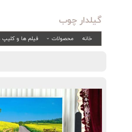
گیلدار چوب
خانه
محصولات
فیلم ها و کلیپ ه
سرویس خواب
مبلمان
کلاسیک
کلاسیک
اسپرت
راحتی
سرویس خواب آینه ای
سرویس خواب سفید
یک نفره
سیسمونی
کمد و بوفه