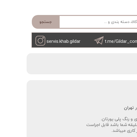
جستجو
servis.khab.gildar
t.me/Gildar_co
تهران‌‌
لیقه شما باشد قابل اجراست