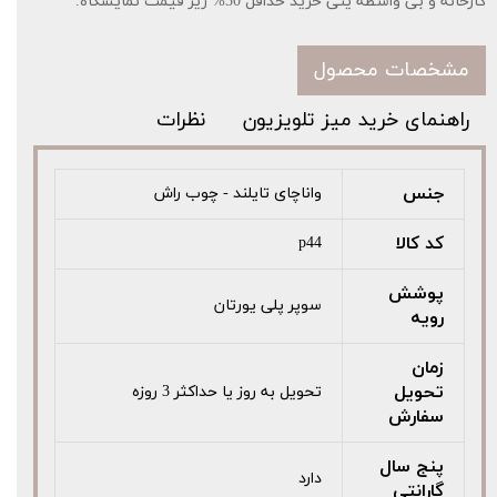
کارخانه و بی واسطه ینی خرید حداقل 30% زیر قیمت نمایشگاه.
مشخصات محصول
راهنمای خرید میز تلویزیون
نظرات
جنس
واناچای تایلند - چوب راش
کد کالا
p44
پوشش
سوپر پلی یورتان
رویه
زمان
تحویل
تحویل به روز یا حداکثر 3 روزه
سفارش
پنج سال
دارد
گارانتی