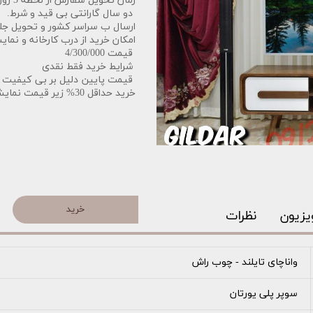
زمان تحویل سفارش از لحظه 3 روز کاری میباشد.
دو سال گارانتی بی قید و شرط.
ارسال ب سراسر کشور و تحویل جل
امکان خرید از درب کارخانه و نمایش
قیمت 4/300/000
شرایط خرید فقط نقدی
قیمت پایین دلیل بر بی کیفیت ب
خرید حداقل 30% زیر قیمت نمایشگاه.
خرید
یزیون
نظرات
واناچای تایلند - چوب راش
سوپر پلی یورتان