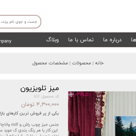
ا
درباره ما
تماس با ما
وبلاگ
mpany
میز ناهار خوری
میز تی وی
خانه | محصولات | مشخصات محصول
میز تلویزیون
کد محصول: k32
۴,۳۰۰,۰۰۰ تومان
یکی از پر فروش ترین کارهای بازار 
تشک
تابلو
جنس میز چوب راش و mdf واناچای و رنگ پلی یورتان.
این کار با هر رنگ بندی ک مورد س