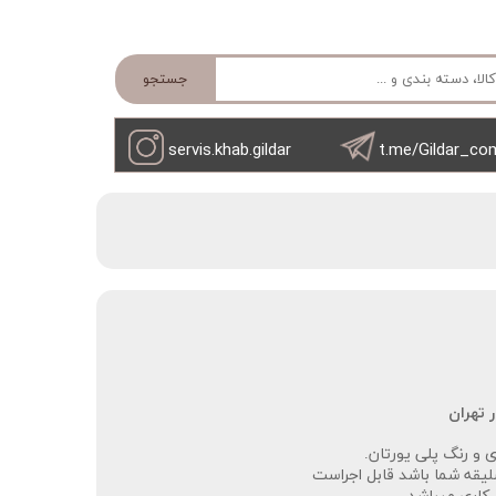
جستجو
servis.khab.gildar
t.me/Gildar_co
تهران‌‌
لیقه شما باشد قابل اجراست