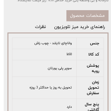
کارخانه و بی واسطه ینی خرید حداقل 30% زیر قیمت نمایشگاه.
مشخصات محصول
راهنمای خرید میز تلویزیون
نظرات
جنس
واناچای تایلند - چوب راش
کد کالا
k60
پوشش
سوپر پلی یورتان
رویه
زمان
تحویل
تحویل به روز یا حداکثر 3 روزه
سفارش
پنج سال
دارد
گارانتی