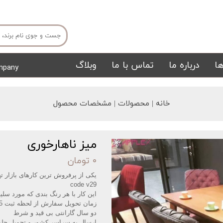
ا
درباره ما
تماس با ما
وبلاگ
mpany
میز ناهار خوری
میز تی وی
خانه | محصولات | مشخصات محصول
میز ناهارخوری
۰ تومان
یکی از پرفروش ترین کارهای بازار ت
code v29
تشک
تابلو
این کار با هر رنگ بندی که مورد سل
زمان تحویل سفارش از لحظه ثبت 15 الی 25 روز کاری میباشد
دو سال گارانتی بی قید و شرط
ارسال به سراسر کشور و تحویل جل