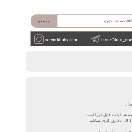
جستجو
servis.khab.gildar
t.me/Gildar_co
هران
یقه شما باشد قابل اجرا است
وی درب منزل مشتری