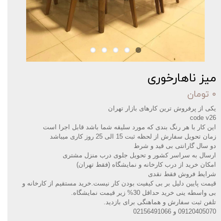
میز ناهارخوری
۰ تومان
یکی از پرفروش ترین کارهای بازار تهران
code v26
این کار با هر رنگ بندی که مورد سلیقه شما باشد قابل اجرا است
زمان تحویل سفارش از لحظه ثبت 15 الی 25 روز کاری میباشد
دو سال گارانتی بی قید و شرط
ارسال به سراسر کشور و تحویل جلوی درب منزل مشتری
امکان خرید از درب کارخانه و نمایشگاه (فقط تهران)
شرایط فروش فقط نقدی
قیمت پایین دلیل بر بی کیفیت بودن کار نیست.خرید مستقیم از کارخانه و
بی واسطه ینی خرید حداقل 30% زیر قیمت نمایشگاه
.
تلفن ثبت سفارش و هماهنگی برای بازدید
.
09120405070 و 02156491066