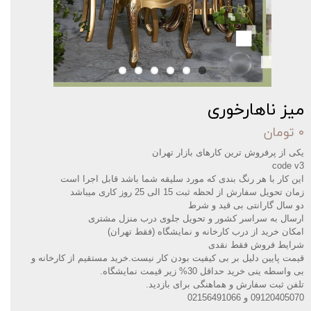
میز ناهارخوری
۰ تومان
یکی از پرفروش ترین کارهای بازار تهران
code v3
این کار با هر رنگ بندی که مورد سلیقه شما باشد قابل اجرا است
زمان تحویل سفارش از لحظه ثبت 15 الی 25 روز کاری میباشد
دو سال گارانتی بی قید و شرط
ارسال به سراسر کشور و تحویل جلوی درب منزل مشتری
امکان خرید از درب کارخانه و نمایشگاه (فقط تهران)
شرایط فروش فقط نقدی
قیمت پایین دلیل بر بی کیفیت بودن کار نیست.خرید مستقیم از کارخانه و
بی واسطه ینی خرید حداقل 30% زیر قیمت نمایشگاه
.
تلفن ثبت سفارش و هماهنگی برای بازدید
.
09120405070 و 02156491066