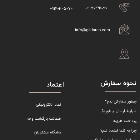
02156491066
09120405070
info@gildarco.com
نحوه سفارش
اعتماد
چطور سفارش بدم؟
نماد الکترونیکی
شرایط ارسال چطوره؟
ضمانت بازگشت وجه
پرداخت هزینه
چرا به شما اعتماد کنم؟
باشگاه مشتریان