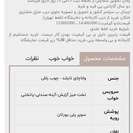
زمان تحویل سفارش از لحظه ثبت 15الی 25 روز کاری میباشد
دو سال گارانتی بی قید و شرط
ارسال ب سراسر کشور و تحویل و تصویه جلوی درب منزل مشتری
امکان خرید از درب کارخانه و نمایشگاه (فقط تهران)
قیمت(دو کیفیت) 14/400/000 ، 15/800/000
️
شرایط خرید فقط نقدی
قیمت پایین دلیل بر بی کیفیت بودن کار نیست. خرید مستقیم از
کارخانه و بی واسطه ینی خرید حداقل
30%
زیر قیمت نمایشگاه
مشخصات محصول
خواب خوب
نظرات
جنس
واناچای تایلند - چوب راش
سرویس
تخت-میز آرایش-آینه-صندلی-پاتختی
خواب
پوشش
سوپر پلی یورتان
رویه
زمان