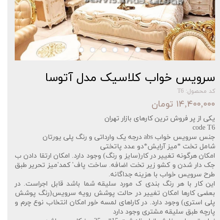
سرویس خواب کلاسیک مدل آتوسا
کد محصول: T6
۱۴,۴۰۰,۰۰۰ تومان
یکی از پر فروش ترین کارهای بازار تهران‌‌
code T6
جنس سرویس خواب
abs درجه یک وارداتی و رنگ پلی یورتان
شامل تخت *میز آرایش*دو عدد پاتختی
امکان هرگونه تغییر در کار(سایز و رنگ) وجود دارد. امکان ارتقا دادن ب
جک دار شدن و کشو زیر تخت اضافه. ساخت پاف' کمد'میز تحریر طبق
طرح سرویس خواب با هزینه جداگانه
.
این کار با هر رنگ بندی ک مورد سلیقه شما باشد قابل اجراست. در
بعضی کارها امکان تغییر در حالت پوشش رویه سرویس(رنگ پوشش
پلی استری) وجود دارد. در کاراهای لمسه خور امکان انتخاب نوع چرم و
پارچه طبق سلیقه مشتری وجود دارد