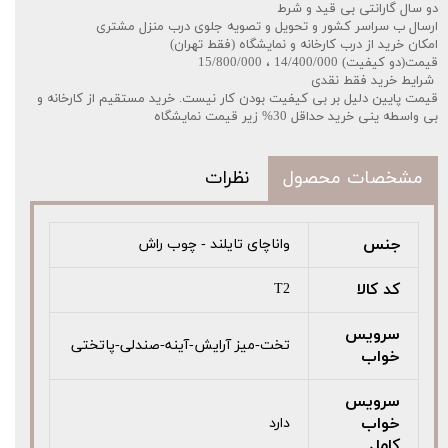
دو سال گارانتی بی قید و شرط
ارسال ب سراسر کشور و تحویل و تصویه جلوی درب منزل مشتری
امکان خرید از درب کارخانه و نمایشگاه (فقط تهران)
قیمت(دو کیفیت) 14/400/000 ، 15/800/000
️شرایط خرید فقط نقدی
قیمت پایین دلیل بر بی کیفیت بودن کار نیست. خرید مستقیم از کارخانه و
بی واسطه ینی خرید حداقل 30% زیر قیمت نمایشگاه
مشخصات محصول
نظرات
جنس
واناچای تایلند - چوب راش
کد کالا
T2
سرویس
تخت-میز آرایش-آینه-صندلی-پاتختی
خواب
سرویس
خواب
دارد
کامل