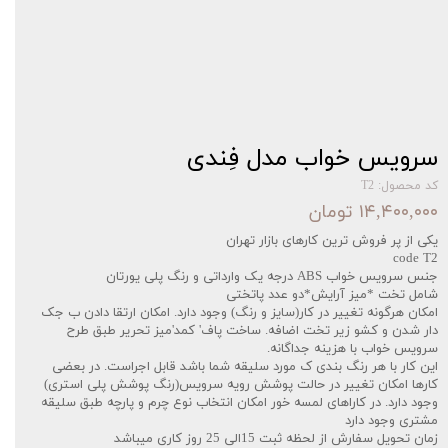
سرویس خواب مدل فِندی
کد محصول: T2
۱۴,۴۰۰,۰۰۰ تومان
یکی از پر فروش ترین کارهای بازار تهران‌‌
code T2
جنس سرویس خواب ABS درجه یک وارداتی و رنگ پلی یورتان
شامل تخت *میز آرایش*دو عدد پاتختی
امکان هرگونه تغییر در کار(سایز و رنگ) وجود دارد. امکان ارتقا دادن ب جک
دار شدن و کشو زیر تخت اضافه. ساخت پاف' کمد'میز تحریر طبق طرح
سرویس خواب با هزینه جداگانه.
این کار با هر رنگ بندی ک مورد سلیقه شما باشد قابل اجراست. در بعضی
کارها امکان تغییر در حالت پوشش رویه سرویس(رنگ پوشش پلی استری)
وجود دارد. در کاراهای لمسه خور امکان انتخاب نوع چرم و پارچه طبق سلیقه
مشتری وجود دارد
زمان تحویل سفارش از لحظه ثبت 15الی 25 روز کاری میباشد