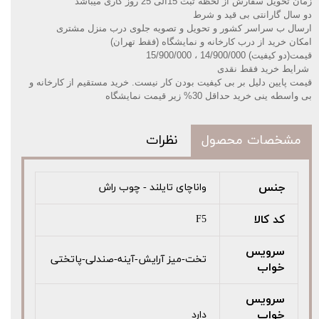
زمان تحویل سفارش از لحظه ثبت 15الی 25 روز کاری میباشد
دو سال گارانتی بی قید و شرط
ارسال ب سراسر کشور و تحویل و تصویه جلوی درب منزل مشتری
امکان خرید از درب کارخانه و نمایشگاه (فقط تهران)
قیمت(دو کیفیت) 14/900/000 ، 15/900/000
️شرایط خرید فقط نقدی
قیمت پایین دلیل بر بی کیفیت بودن کار نیست. خرید مستقیم از کارخانه و
بی واسطه ینی خرید حداقل 30% زیر قیمت نمایشگاه
مشخصات محصول
نظرات
جنس
واناچای تایلند - چوب راش
کد کالا
F5
سرویس
تخت-میز آرایش-آینه-صندلی-پاتختی
خواب
سرویس
خواب
دارد