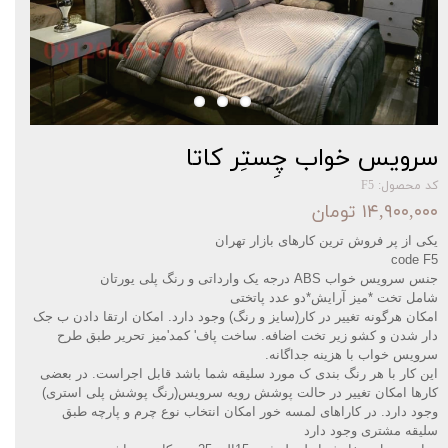
سرویس خواب چِستِر کاتا
کد محصول: F5
۱۴,۹۰۰,۰۰۰ تومان
یکی از پر فروش ترین کارهای بازار تهران‌‌
code F5
جنس سرویس خواب
ABS درجه یک وارداتی و رنگ پلی یورتان
شامل تخت *میز آرایش*دو عدد پاتختی
امکان هرگونه تغییر در کار(سایز و رنگ) وجود دارد. امکان ارتقا دادن ب جک
دار شدن و کشو زیر تخت اضافه. ساخت پاف' کمد'میز تحریر طبق طرح
سرویس خواب با هزینه جداگانه
.
این کار با هر رنگ بندی ک مورد سلیقه شما باشد قابل اجراست. در بعضی
کارها امکان تغییر در حالت پوشش رویه سرویس(رنگ پوشش پلی استری)
وجود دارد. در کاراهای لمسه خور امکان انتخاب نوع چرم و پارچه طبق
سلیقه مشتری وجود دارد