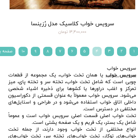
سرویس خواب کلاسیک مدل رُزینسا
۱۴,۴۰۰,۰۰۰ تومان
۱
۲
۳
۴
۵
۶
۷
۸
۹
۱۰
صفحه ب
سرویس خواب
سرویس خواب
یا همان تخت خواب، یک مجموعه از قطعات
چوبی است که شامل تخت خواب، تخته سر و تخته پای، میز
تمرکز و اغلب دراورها یا کشوها برای ذخیره اشیاء شخصی
می‌شود. سرویس خواب معمولاً به عنوان قسمتی از دکوراسیون
داخلی اتاق خواب استفاده می‌شود و در طراحی و استایل‌های
مختلفی در دسترس است.
تخت خواب اصلی قسمت اصلی سرویس خواب است و عموماً
شامل یک بستر، یک فریم و یک صفحه پشتی است.
انواع مختلفی از تخت خواب وجود دارند، از جمله تخت
خواب‌های توکار، تخت خواب‌های تخته سر، تخت خواب‌های