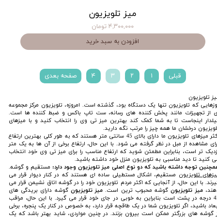
میز تلویزیون
۴,۳۰۰,۰۰۰ تومان
افزودن به سبد خرید
قبلی
۱
۲
۳
۴
صفحه بعدی
یز تلویزیون
وزهایی که تلویزیون تنها یک دستگاه بود، گذشته است. امروزه، تلویزیون مرکز مجموعه
ی از تجهیزات مانند پخش کننده های رسانه، ست تاپ باکس و ضبط کننده ها است.
یلدار اینجاست تا به شما کمک کند بهترین میز تی وی را انتخاب کنید و با میزهای
لویزیون درخشان ما همه چیز را مرتب نگه دارید.
اکثر میزهای تلویزیون ما دارای بالای 45 سانتی متر هستند که به طور کلی بهترین ارتفاع
رای مشاهده از مبل در نظر گرفته می شود. با این حال، ارتفاع برخی از آن ها به یک متر
زدیک‌ تر است، بنابراین مطمئن شوید که ارتفاع مناسب را برای میز تی وی خود انتخاب
ی کنید تا دید مناسبی به تلویزیون منزل خود داشته باشید.
مچنین توجه داشته باشید که دو نوع اصلی میز تلویزیون وجود دارد:
مستقیم و گوشه.
یزهای تلویزیون
مستقیم، اشکال مستطیلی ساده ای هستند که در کنار دیوار قرار می
یرند. با این حال، از آنجایی که اکثر مردم تلویزیون خود را در گوشه اتاق نشیمن قرار می
هند،
میز تلویزیون
گوشه محبوب ترین است.
میز تلویزیون
گوشه دارای بریدگی های
45 درجه در پشت است بنابراین به خوبی در جای خود قرار می گیرد. با این حال، مراقب
بعاد باشید، اگر تلویزیون شما در یک طاقچه قرار دارد، به خصوص در کنار یک پنجره، برخی
ز گوشه های بزرگتر ممکن است بیرون بزنند. در چنین مواردی، شاید بهتر باشد که یک