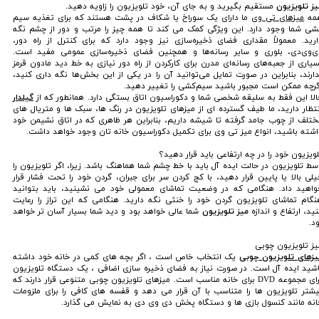
یز تلویزیون
مستقیم بگیرید و به جای آن، خود تلویزیون را زاویه دهید.
مه
میزهای تی وی
ما دارای یک سوراخ یا شکاف در پشت هستند که برای تغذیه سیم
شی شما وجود دارد. این ویژگی کمک می کند تا همه چیز را مرتب و دور از چشم نگه
ارید. معمولاً مقداری فضای ذخیره‌سازی نیز وجود دارد که برای کنترل از راه دور،
ی‌وی‌دی، بلوری و سایر رسانه‌ها و همچنین فضای ذخیره‌سازی عمومی مفید است.
سیاری از جعبه‌های رسانه‌ای مدرن برای کارکردن از راه دور نیازی به خط دید مادون قرمز
دارند، بنابراین در صورت تمایل می‌توانید آن را در یکی از این بخش‌ها نگه داری کنید،
گرچه ممکن است مجبور باشید سیم‌کشی را تغییر دهید.
الا این فقط به سلیقه شخصی شما و دکوراسیون اتاق بستگی دارد. همانطور که از
گیلدار
نتظار دارید، ما طیف گسترده ای از میزهای تلویزیون در رنگ ها، سبک ها و متریال های
ختلف از چوب جامد گرفته تا شیشه داریم، بنابراین هر ظاهری که در اتاق نشیمن خود
اشته باشید، انواع میز تی وی برای تکمیل دکوراسیون خانه تان وجود خواهد داشت.
لویزیون خود را در چه ارتفاعی باید قرار دهید؟
سط تلویزیون در حالت ایده آل باید با خط چشم شما هماهنگ باشد. زیرا، اگر تلویزیون را
یلی بالا یا پایین قرار دهید، با کج کردن سر برای جبران، گردن خود را تحت فشار قرار
واهید داد. هنگامی که در وضعیت تماشای معمولی خود می نشینید، باید بتوانید
نگام تماشای تلویزیون گردن خود را خنثی نگه دارید. هنگامی که این تراز را رعایت
ید، ارتفاع و اندازه
میز تلویزیون
شما عالی خواهد بود و دید شما بسیار آسان تر خواهد
د.
یز تلویزیون چوبی
یزهای تلویزیون چوبی
یک انتخاب خاص است ، اگر بچه های کمی در خانه خود داشته
اشید ایده آل است. در صورت نیاز به فضای ذخیره سازی اضافی ، یک دستگاه تلویزیون
برای مجموعه DVD برای خانه مناسب است. میزهای تلویزیون چوبی متنوعی قرار دارند که
یشتر تلویزیون ها را متناسب با آن قرار می دهد و قفسه های کافی را برای ملزومات
انه مانند کنسول بازی ها و دستگاه پخش دی وی دی به نمایش می گذارد.