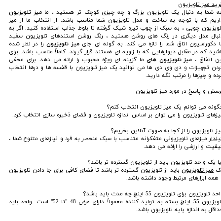
رید میز تلویزیون
ه شما به دنبال یک تلویزیون بزرگ و چه چیزی کوچک تر هستید ، ما
میز تلویزیون
اریم که با توجه به ساخت و مدل تلویزیون شما مناسب باشد. از انتخاب ما از میز
لویزیون چوبی ، به سبک از چوب تیره شیک گرفته تا بلوط جذاب استفاده کنید. اگر به
نبال مدل دیگری در رنگ های روشن هستید ، رنگ روشن استندهای تلویزیون سفید
ا دکوراسیون اتاق شما را تازه می کند. به گونه ای جای
میز تلویزیون
را در نظر شده
اشید که در مقابل دیوارهایی که با زاویه ای هستند قرار گیرند. کاملاً مناسب باشد. برای
ین اتفاق ،
میز تلویزیون های
ما گزینه ای ویژه محبوب را ارائه می دهد. برای مخفی
ردن تجهیزات و دی وی دی ها می توانید یک میز تلویزیون با قفسه ها و درها انتخاب
رده و چیزها را مرتب نگه دارید.
رسش و پاسخ در مورد میز تلویزیون
گونه می توانم یک میز تلویزیون انتخاب کنم؟
یزهای تلویزیون را می توان بر اساس اندازه تلویزیون و فضای ذخیره سازی انتخاب کرد.
یز تلویزیون را از کجا به صورت آنلاین بخریم؟
لدار
میزهای تلویزیونی متفکرانه متناسب با سبک منحصر به فرد و نیازهای متنوع شما ،
یفیت و ارزشی را ارائه می دهد.
یا یک واحد تلویزیون باید از تلویزیون گسترده تر باشد؟
ک
میز تلویزیون
باید از تلویزیون گسترده تر باشد تا فضای کافی برای جا دادن تلویزیون
 همه ابزارهای مرتبط وجود داشته باشد.
حد تلویزیون برای تلویزیون 55 اینچ چه مدت باید باشد؟
تلویزیون 55 اینچ بسته به تولید کننده معمولاً دارای عرض 48 "تا 52" است. واحد باید
داقل به اندازه پایه تلویزیون باشد.