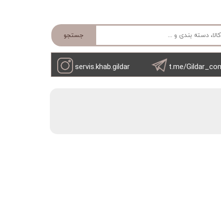
جستجو
servis.khab.gildar
t.me/Gildar_co