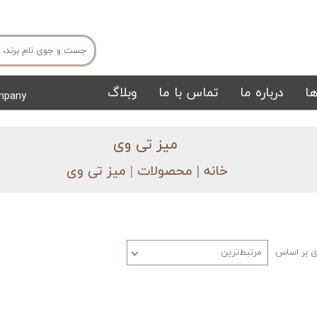
ا
درباره ما
تماس با ما
وبلاگ
mpany
میز ناهار خوری
میز تی وی
میز تی وی​​​​​​​
خانه
|
محصولات
| میز تی وی
 بر اساس
مرتبط‌ترین
تشک
تابلو