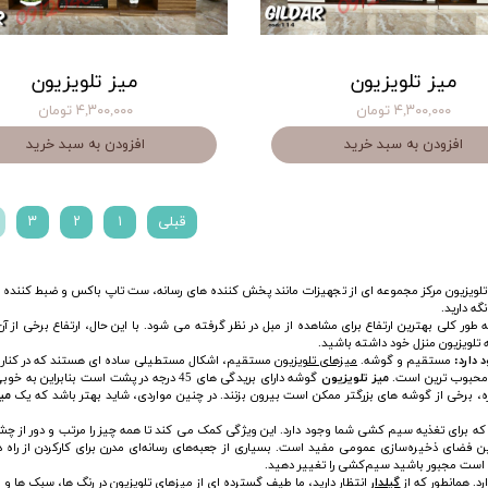
میز تلویزیون
میز تلویزیون
۴,۳۰۰,۰۰۰ تومان
۴,۳۰۰,۰۰۰ تومان
افزودن به سبد خرید
افزودن به سبد خرید
قبلی
۱
۲
۳
 تلویزیون مرکز مجموعه ای از تجهیزات مانند پخش کننده های رسانه، ست تاپ باکس و ضبط کننده ه
گه دارید.
ی بالای 45 سانتی متر هستند که به طور کلی بهترین ارتفاع برای مشاهده از مبل در نظر گرفته می شود. با این حال، ارتف
 تلویزیون منزل خود داشته باشید.
 دارد:
مستقیم و گوشه.
میزهای تلویزیون
مستقیم، اشکال مستطیلی ساده ای هستند که در کنار دیوار
حبوب ترین است.
میز تلویزیون
گوشه دارای بریدگی های 45 درجه در پشت است بن
ره، برخی از گوشه های بزرگتر ممکن است بیرون بزنند. در چنین مواردی، شاید بهتر باشد که یک
می
 برای تغذیه سیم کشی شما وجود دارد. این ویژگی کمک می کند تا همه چیز را مرتب و دور از چشم ن
نین فضای ذخیره‌سازی عمومی مفید است. بسیاری از جعبه‌های رسانه‌ای مدرن برای کارکردن از راه دو
کن است مجبور باشید سیم‌کشی را تغییر دهید.
. همانطور که از
گیلدار
انتظار دارید، ما طیف گسترده ای از میزهای تلویزیون در رنگ ها، سبک ها و