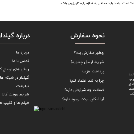
نحوه سفارش
درباره گیلدار
چطور سفارش بدم؟
درباره ما
تماس با ما
شرایط ارسال چطوره؟
روش های ارسال کال
پرداخت هزینه
لید
گیلدار در شبکه ها
ری،
چرا به شما اعتماد کنم؟
شور
تبلیغات
یمت
ضمانت چه شرایطی داره؟
د.
شرایط عودت کالا
آیا امکان عودت وجود داره؟
فیلم ها و کلیپ ها