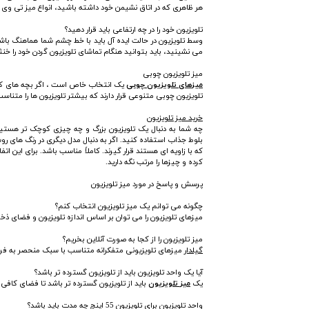
هر ظاهری که در اتاق نشیمن خود داشته باشید، انواع میز تی وی 
تلویزیون خود را در چه ارتفاعی باید قرار دهید؟
وسط تلویزیون در حالت ایده آل باید با خط چشم شما هماهنگ باشد. 
می نشینید، باید بتوانید هنگام تماشای تلویزیون گردن خود را خنثی ن
میز تلویزیون چوبی
میزهای تلویزیون چوبی
تلویزیون چوبی متنوعی قرار دارند که بیشتر تلویزیون ها را متنا
خرید میز تلویزیون
چه شما به دنبال یک تلویزیون بزرگ و چه چیزی کوچک تر هستی
بلوط جذاب استفاده کنید. اگر به دنبال مدل دیگری در رنگ های ر
که با زاویه ای هستند قرار گیرند. کاملاً مناسب باشد. برای این اتف
کرده و چیزها را مرتب نگه دارید.
پرسش و پاسخ در مورد میز تلویزیون
چگونه می توانم یک میز تلویزیون انتخاب کنم؟
میزهای تلویزیون را می توان بر اساس اندازه تلویزیون و فضای ذخ
میز تلویزیون را از کجا به صورت آنلاین بخریم؟
گیلدار
میزهای تلویزیونی متفکرانه متناسب با سبک منحصر به فرد 
آیا یک واحد تلویزیون باید از تلویزیون گسترده تر باشد؟
یک
میز تلویزیون
باید از تلویزیون گسترده تر باشد تا فضای کافی 
واحد تلویزیون برای تلویزیون 55 اینچ چه مدت باید باشد؟