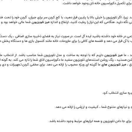
برای تکمیل دکوراسیون خانه تان وجود خواهد داشت.
زیرا، اگر تلویزیون را خیلی بالا یا پایین قرار دهید، با کج کردن سر برای جبران، گردن خود را تحت
گه دارید. هنگامی که این تراز را رعایت کنید، ارتفاع و اندازه
میز تلویزیون
شما عالی خواهد بود و د
سب با آن قرار می دهد و قفسه های کافی را برای ملزومات خانه مانند کنسول بازی ها و دستگاه پخش
د ، ما
میز تلویزیون
داریم که با توجه به ساخت و مدل تلویزیون شما مناسب باشد. از انتخاب ما
وشن هستید ، رنگ روشن استندهای تلویزیون سفید ما دکوراسیون اتاق شما را تازه می کند. به گونه 
اق ،
میز تلویزیون های
ما گزینه ای ویژه محبوب را ارائه می دهد. برای مخفی کردن تجهیزات و دی و
یره سازی انتخاب کرد.
و نیازهای متنوع شما ، کیفیت و ارزشی را ارائه می دهد.
برای جا دادن تلویزیون و همه ابزارهای مرتبط وجود داشته باشد.