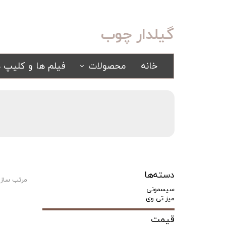
گیلدار چوب
خانه
محصولات
فیلم ها و کلیپ ه
سرویس خواب
مبلمان
کلاسیک
کلاسیک
اسپرت
راحتی
سرویس خواب آینه ای
سرویس خواب سفید
دسته‌ها
یک نفره
مرتب سازی
سیسمونی
سیسمونی
کمد و بوفه
میز تی وی
قیمت