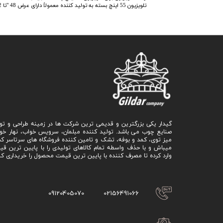
تلویزیون 55 اینچ بسته به تولید کننده معمولاً دارای عرض 48 "تا 52" است. واحد باید حداقل به اندازه پایه تلویزیون باشد.
گیدار یکی بزرگترین و قدیمی ترین شرکت ها در زمینه طراحی و تو
صنایع چوب می باشد. تولید کننده مبلمان، سرویس خواب، نهار خو
میز توی، کمد و بوفه، تشک و تامین کننده فروشگاه های سرتاسر ک
میباش و با حذف واسطه تمام کالاهای تولیدی را با پایین ترین ق
وارد کرده تا مصرف کننده با پایین ترین قیمت محصول را خریداری کن
09120405070
02156491066