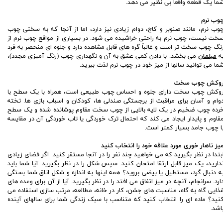
ما یک قطعه واقعا بی نظیر می دهد.
وب نرم
وب نرم، مانند صنوبر و کاج، دوام زیادی نیز دارد، اما از آنجا که به سختی چوب
خت نیست، چوب نرم به راحتی خراشیده می شود. در بسیاری از مواقع چوب نرم از
نگ چوب سخت تر است و غالباً گره های قابل مشاهده دارد و جلوه ای منحصر به فرد
ه
مبلمان
می بخشد. با دادن کمی عشق به آن و نگهداری چوب (رنگ آمیزی مجدد)،
ما می توانید سالها از میز خود در چوب نرم لذت ببرید.
وکش چوب سخت
وکش چوب سخت دارای جلوه و احساس چوب طبیعی است، همراه با یک سطح با
وام و آسان برای مراقبت از برجستگی صندلی ها، کودکان و اسباب بازی ها. تخته
رده چوب ضخیم در یک لایه بالایی از چوب سخت مقاوم پوشانده شده و یک سطح
قاوم و پایدار ایجاد می کند که احتمال ترک خوردگی یا تاب خوردگی آن در مقایسه
ا چوب جامد بسیار کمتر است.
یز ناهار خوری مورد علاقه خود را انتخاب کنید
بتدا در نظر بگیرید که می خواهید چند نفر را در آنجا مستقر کنید. اگر فضای زیادی
دارید، یک میز قابل ارتقا امتحان کنید. سپس شکل را در نظر بگیرید. آیا شما باید
ه دنبال گرد، مستطیل یا بیضی بروید؟ همه اینها به اندازه و شکل اتاق شما بستگی
ارد. سرانجام، آنچه در میز اتفاق می افتد را در نظر بگیرید. آیا از آن برای وعده های
ذایی گاه به گاه، مناسبت های جشن، کار در خانه، مطالعه، مرتب سازی استفاده می
نید؟ ماده ای را انتخاب کنید که متناسب با سبک زندگی شما برای سالهای آینده
اشد.