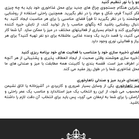
و را با نور تنظیم کنید
نابراین هنگام جستجوی چراغ های جدید برای محل غذاخوری خود باید به چه چیزی
کر کنید؟ فرم، شکل و مواد را در نظر بگیرید. همچنین راحتی استفاده از روشنایی
وشمند را در نظر بگیرید تا فوراً فضای مناسبی را برای هر مناسبت ایجاد کنید. به
نبال روشنایی باشید که رنگهای مناسب را باز تولید کند، از تابش خیره کننده
لوگیری کند و انجام بسیاری از فعالیتهای مختلف در میز را ممکن سازد. آیا شما کار
ی کنید، یا قصد دارید یک وعده غذایی عاشقانه برای دو نفر تهیه کنید؟ برای هر
یاز و فعالیتی نوری وجود دارد.
ضای ذخیره سازی خود را متناسب با فعالیت های خود برنامه ریزی کنید
خیره سازی هوشمند وقتی صحبت از ایجاد انعطاف پذیری و پشتیبانی از هر آنچه
ر اطراف میز است. قفسه بندی یا کابینت همه مطابقت با میز و صندلی های ما
حل غذاخوری شما را در طول روز مفید می کند.
اهنمای خرید میز و صندلی ناهارخوری
یز ناهارخوری
یکی از وسایل بسیار ضروری و کاربردی در آشپزخانه یا اتاق نشیمن
حسوب می شود، از این رو انتخاب یک میز استاندارد و مناسب یک عمر راحتی و
رامش را برای شما به ارمغان می آورد، پس باید برای انتخاب آن دقت لازم را داشته
اشید.