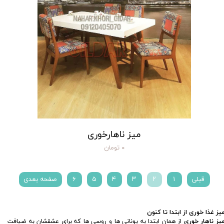
میز ناهارخوری
۰ تومان
قبلی
۱
۲
۳
۴
۵
۶
صفحه بعدی
میز غذا خوری از ابتدا تا کنون
یز ناهار خوری
از همان ابتدا به یونانی ها و روسی ها که برای عشقشان به ضیافت