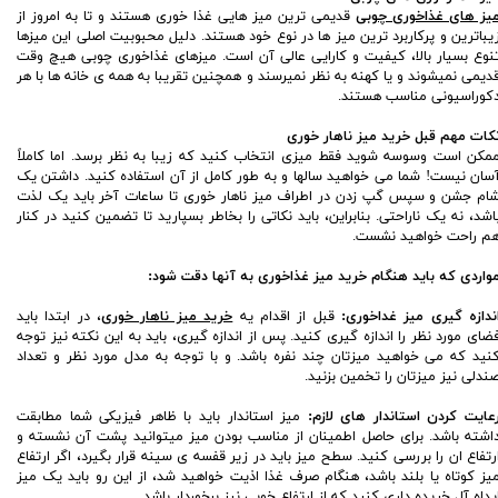
یز های غذاخوری چوبی
قدیمی ترین میز هایی غذا خوری هستند و تا به امروز از
یباترین و پرکاربرد ترین میز ها در نوع خود هستند. دلیل محبوبیت اصلی این میزها
نوع بسیار بالا، کیفیت و کارایی عالی آن است. میزهای غذاخوری چوبی هیچ وقت
دیمی نمیشوند و یا کهنه به نظر نمیرسند و همچنین تقریبا به همه ی خانه ها با هر
کوراسیونی مناسب هستند.
کات مهم قبل خرید میز ناهار خوری
مکن است وسوسه شوید فقط میزی انتخاب کنید که زیبا به نظر برسد. اما کاملاً
سان نیست! شما می خواهید سالها و به طور کامل از آن استفاده کنید. داشتن یک
ام جشن و سپس گپ زدن در اطراف میز ناهار خوری تا ساعات آخر باید یک لذت
اشد، نه یک ناراحتی. بنابراین، باید نکاتی را بخاطر بسپارید تا تضمین کنید در کنار
م راحت خواهید نشست.
واردی که باید هنگام خرید میز غذاخوری به آنها دقت شود:
ندازه گیری میز غداخوری:
قبل از اقدام یه
خرید میز ناهار خوری
، در ابتدا باید
ضای مورد نظر را اندازه گیری کنید. پس از اندازه گیری، باید به این نکته نیز توجه
نید که می خواهید میزتان چند نفره باشد. و با توجه به مدل مورد نظر و تعداد
ندلی نیز میزتان را تخمین بزنید.
عایت کردن استاندار های لازم:
میز استاندار باید با ظاهر فیزیکی شما مطابقت
اشته باشد. برای حاصل اطمینان از مناسب بودن میز میتوانید پشت آن نشسته و
رتفاع ان را بررسی کنید. سطح میز باید در زیر قفسه ی سینه قرار بگیرد، اگر ارتفاع
یز کوتاه یا بلند باشد، هنگام صرف غذا اذیت خواهید شد، از این رو باید یک میز
یداه آل خریده داری کنید که از ارتفاع خوبی نیز برخوردار باشد.