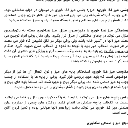
نس میز غذا خوری:
امروزه جنس میز غذا خوری در میتوان در موارد مختلفی دید،
ظیر چوب، فلزات، شیشه، پلی مر، پلی استیل. میز های ناهار خوری چوبی همانطور
ه از نامش از چوب های مختلفی نظیر توسکا، سفید، راس، ممرز استفاده میشود
ماهنگی میز غذا خوری با دکوراسیون منزل:
میز غذاخوری بسته به دکوراسیون
نزل می تواند در جاهای مختلفی از منزل قرار بگیرد. برای مثال برخی افراد ترجیح می
هند میز آنها در آشپز خانه باشد ولی برخی دیگر در اتاق نشیمن گاه قرار می دهند
ر هر صورت انتخاب میز باید با توجه به نحوه ی انتخاب منزل صورت گیرد. هنگام
رید میز غذا خوری
باید به به ابعاد، رنگ، تناسب فرم و ویژگی های ظاهری آن دقت
ود، زیرا زمانی به دکوراسیون ایده آل دست پیدا خواهید کرد که تمام المان ها با
مدیگر تناسب و هارمونی داشته باشند.
قاومت میز غذا خوری:
استحکام پایه های میز و نوع اتصال آن ها نیز از دیگر
وضوعی است که باید مورد بررسی قرار گیرد. برخی از پایه ها با استفاده از چسب
وب به میز متصل شده اند، برخی دیگر پیچ و مهره شده اند. مسلماً پایه های پیچ و
هره شده از دوام بالاتری برخوردارند و فشار بیشتری را می توانند تحمل نمایند.
نس پارچه های میز:
می توانید با توجه به رنگ دکوراسیون منزل و فضا می توانید
سبت به انتخاب پارچه صندلی ها اقدام کنید. روکش های چرمی از بهترین برای
ندلی میز غذا خوری می تواند باشد، زیرا عمر آنها طولانی بوده و تمیز کردن آنان
احت است.
نواع میز و صندلی غذاخوری