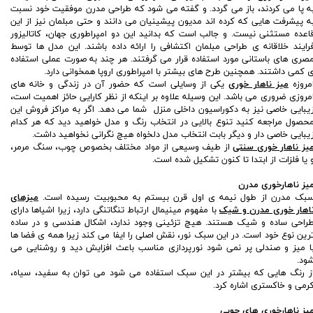
ه پا می کردند، باز می گردد. و گفته می شود که طراحی مدرن موفقیت خود نسبت
ه پیشرفت هایی که کرده اند مدیون پیشینیان می دانند و حتی مبلمان نیز از این
اعده مستثنی نیست. و جالب است که بدانید این دو امپراطوری جهان، کاتالیزور
رایند خلاقانه ی طراحی مبلمان اکتشافی را ارائه داده باشند. این مدل ها توسط
صری های باستانی مورد استفاده قرار می گرفتند. هر چند به صورت عملی استفاده
 کمی داشتند. همچنین طرح های بیشتر با امپراطوری اروپا همخوانی دارد.
مروزه
میز ناهار خوری
یکی از وسایلی است که حضور آن در زندگی و خانه های
مروزی ضروری می باشد. این وسیله علاوه بر اینکه از نظر کارایی حائز اهمیت است،
یبایی خاصی نیز به دکوراسیون داخلی منزل شما می دهد. اگر به مراکز فروش این
حصول مراجعه کنید تنوع بالایی در انتخاب رنگ و مدل خواهید دید که هر کدام
یبایی خاصی دار و دیگر بابت انتخاب مدل دلخواه هیچ نگرانی نخواهید داشت.
یز ناهار خوری سنتی
از طیف وسیعی از مواد مختلف بخصوص چوب، سنگ مرمر،
 یا فلزات از ابتدا تا کنون تشکیل شده است.
یز ناهارخوری مدرن
بک مدرن از طول نیمه ی اول قرن بیستم به محبوبیت رسیده است.
میزهای
اهار خوری مدرن و شیک
با مفهوم مینیمال ارتباط تنگاتنگی دارد، زیرا اشیاها دارای
راحی ساده و شیک هستند. هیچ تزئینی وجود ندارد، اشکال هندسی و در ساده
رین نوع خود است. در این سبک نور، نقش اصلی را ایفا می کند زیرا همه ی فضا ها
ا میز و صندلی پر نمی شود نورپردازی مناسب باعث افزایش دید و روشنایی می
ود.
ز رنگ هایی که بیشتر در این سبک استفاده می شود می توان به سفید، سیاه،
رمی و خاکستری اشاره کرد.
یز ناهارخوری های چوبی