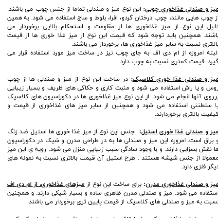
یز و صندلی غذاخوری چوبی
:
این نوع میز و صندلی تماما از جنس چوب می باشند.
ز چوب هایی مانند، چوب درختان گردو، افرا، بلوط و ساج استفاده می شود. به همین
لیل این نوع از میز غذاخوری ها از مقاومت و استحکام بالایی برخوردار می
اشند. همچنین باید توجه شود که قیمت این نوع از میز غذا خوری ها از قیمت
الاتری نسبت به سایر میز غذاخوری ها، برخوردار می باشند.
لبته امروزه از ام دی اف به جای چوب نیز در ساخت میز مورد استفاده قرار می
یرد. قیمت کمتری نسبت به چوب دارد.
یز و صندلی غذا خوری کلاسیک
:
در ساخت این نوع از میز و صندلی ها از چوب
وس و یا راش استفاده می شود و منبت کاری و حکاکی های ظریف و بسیار زیبایی
رروی آنها انجام می شود. از این نوع میز غذاخوری ها در دکوراسیون های کلاسیک
ا سلطنتی استفاده می شود و همچنین از سایر میز های غذاخوری از قیمت و
یفیت بالاتری برخوردارند.
یز و صندلی غذا خوری استیل
:
جنس این نوع از میز غذا خوری ها استیل ضد زنگ
 براق است. امروزه این میز و صندلی ها به در طراحی مدرن و شیک در دکوراسیون
ا نقش بسزایی دارند. و با وجود سادگی سبب زیبایی منزل می شود. رویه ی این میز
عمولا از جنس شیشه هستند . طرح استیل آن قیمت بالاتری نسبت به نمونه های
یگر فلزی دارد.
یز و صندلی غذاخوری مدرن
:
برای ساخت این نوع از
میزهای غذاخوری، از ام دی اف
ستفاده می شود. میز و صندلی مدرن ظاهری ساده و بسیار شیکی دارند. و همچنین
سبت به میز و صندلی های کلاسیک از قیمت پایین تری برخوردار می باشند.