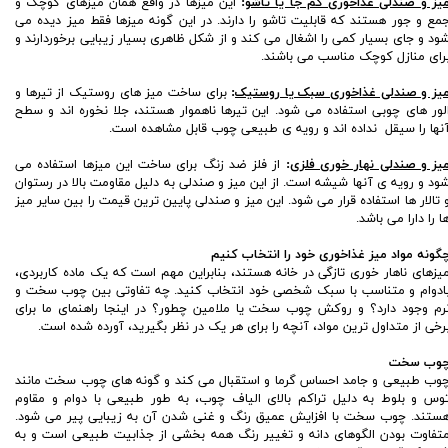
یز و صندلی غذاخوری کم جا یا تاشو
:
این میزها در واقع همان میزهای کوچک و
مع و جور هستند که قابلیت تاشو را دارند. در این گونه میزها فقط میز دیده می
ود و جای بسیار کمی را اشغال می کند و از شکل ظاهری بسیار زیبایی برخوردارند و
رای منازل کوچک مناسب می باشند.
یز و صندلی غذاخوری سبک یا روستیک
:
برای ساخت میز های روستیک از تیرها و
لور های چوبی استفاده می شود. این تیرها ناهموار هستند، جلا نخوره اند و سطح
نها را سیقل نداده اند و رویه ی طبیعی چوب قابل مشاهده است.
یز و صندلی نهار خوری فلزی
:
از فلز ضد زنگ برای ساخت این میزها استفاده می
ود و رویه ی آنها شیشه است. از این میز و صندلی به دلیل مقاومت بالا در رستوان
 تالار ها استفاده قرار می شود. این میز و صندلی پایین ترین قیمت را بین سایر میز
ا را دارا می باشد.
گونه مواد میز غذاخوری خود را انتخاب کنیم
یزهای ناهار خوری تازگی در خانه هستند، بنابراین مهم است که یک ماده کاربردی،
ادوام و متناسب با سبک شخصی خود انتخاب کنید. چه تفاوتی بین چوب سخت و
رم وجود دارد؟ و روکش چوب سخت یا ملامین چطور؟ در اینجا راهنمای ما برای
رخی از متداول ترین مواد، آنچه را برای هر یک در نظر بگیرید، آورده شده است.
وب سخت
وب طبیعی و جامد احساس گرما و استقبال می کند و گونه های چوب سخت مانند
وس و بلوط به دلیل تراکم بالای الیاف چوب، به طور طبیعی با دوام و مقاوم
ستند. چوب سخت با افزایش عمیق رنگ و غنی شدن آن به زیبایی پیر می شود.
تفاوت بودن الگوهای دانه و تغییر رنگ همه بخشی از جذابیت طبیعی است و به