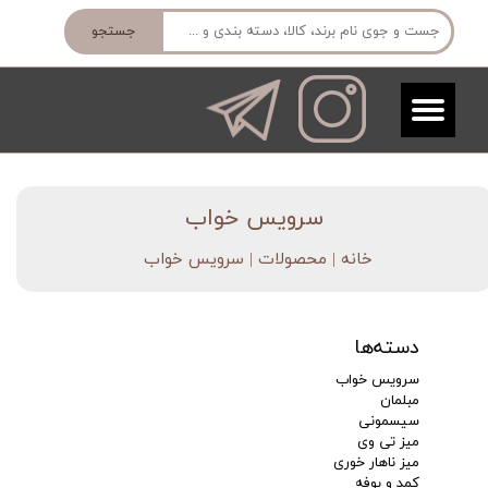
جستجو
​سرویس خواب
خانه | محصولات
| سرویس خواب
دسته‌ها
سرویس خواب
مبلمان
سیسمونی
میز تی وی
میز ناهار خوری
کمد و بوفه